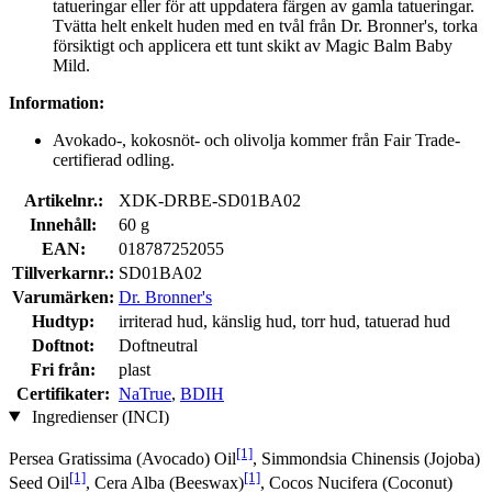
tatueringar eller för att uppdatera färgen av gamla tatueringar.
Tvätta helt enkelt huden med en tvål från Dr. Bronner's, torka
försiktigt och applicera ett tunt skikt av Magic Balm Baby
Mild.
Information:
Avokado-, kokosnöt- och olivolja kommer från Fair Trade-
certifierad odling.
Artikelnr.:
XDK-DRBE-SD01BA02
Innehåll:
60 g
EAN:
018787252055
Tillverkarnr.:
SD01BA02
Varumärken:
Dr. Bronner's
Hudtyp:
irriterad hud, känslig hud, torr hud, tatuerad hud
Doftnot:
Doftneutral
Fri från:
plast
Certifikater:
NaTrue
,
BDIH
Ingredienser (INCI)
[1]
Persea Gratissima (Avocado) Oil
, Simmondsia Chinensis (Jojoba)
[1]
[1]
Seed Oil
, Cera Alba (Beeswax)
, Cocos Nucifera (Coconut)