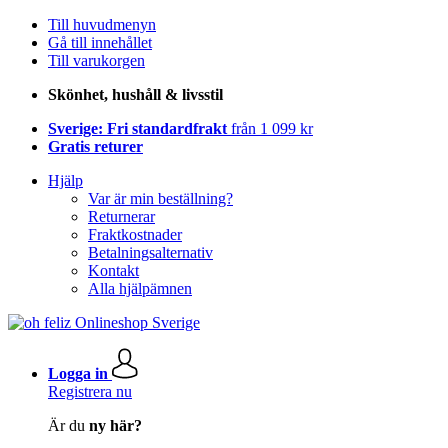
Till huvudmenyn
Gå till innehållet
Till varukorgen
Skönhet, hushåll & livsstil
Sverige: Fri standardfrakt
från 1 099 kr
Gratis returer
Hjälp
Var är min beställning?
Returnerar
Fraktkostnader
Betalningsalternativ
Kontakt
Alla hjälpämnen
Logga in
Registrera nu
Är du
ny här?