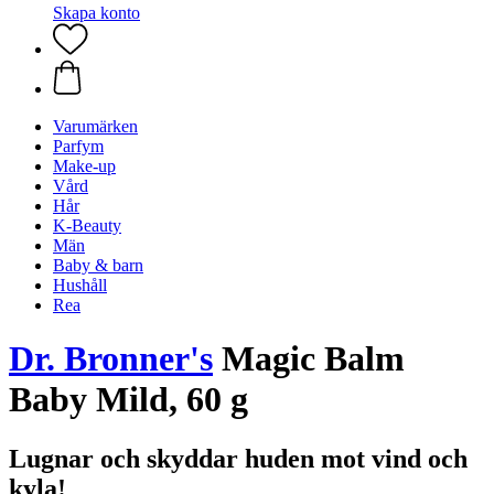
Skapa konto
Varumärken
Parfym
Make-up
Vård
Hår
K-Beauty
Män
Baby & barn
Hushåll
Rea
Dr. Bronner's
Magic Balm
Baby Mild, 60 g
Lugnar och skyddar huden mot vind och
kyla!