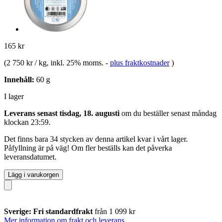
165 kr
(
2 750 kr / kg
, inkl. 25% moms.
-
plus fraktkostnader
)
Innehåll:
60 g
I lager
Leverans senast tisdag, 18. augusti
om du beställer senast
måndag
klockan 23:59
.
Det finns bara 34 stycken av denna artikel kvar i vårt lager.
Påfyllning är på väg! Om fler beställs kan det påverka
leveransdatumet.
Lägg i varukorgen
Sverige: Fri standardfrakt
från 1 099 kr
Mer information om frakt och leverans