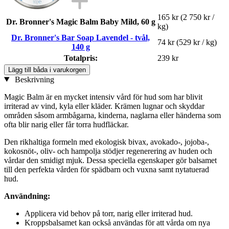
165 kr
(2 750 kr /
Dr. Bronner's Magic Balm Baby Mild, 60 g
kg)
Dr. Bronner's Bar Soap Lavendel - tvål,
74 kr
(529 kr / kg)
140 g
Totalpris:
239 kr
Lägg till båda i varukorgen
Beskrivning
Magic Balm är en mycket intensiv vård för hud som har blivit
irriterad av vind, kyla eller kläder. Krämen lugnar och skyddar
områden såsom armbågarna, kinderna, naglarna eller händerna som
ofta blir narig eller får torra hudfläckar.
Den rikhaltiga formeln med ekologisk bivax, avokado-, jojoba-,
kokosnöt-, oliv- och hampolja stödjer regenerering av huden och
vårdar den smidigt mjuk. Dessa speciella egenskaper gör balsamet
till den perfekta vården för spädbarn och vuxna samt nytatuerad
hud.
Användning:
Applicera vid behov på torr, narig eller irriterad hud.
Kroppsbalsamet kan också användas för att vårda om nya