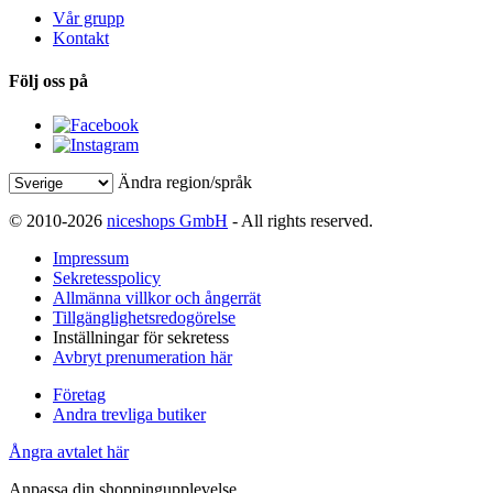
Vår grupp
Kontakt
Följ oss på
Ändra region/språk
© 2010-2026
niceshops GmbH
- All rights reserved.
Impressum
Sekretesspolicy
Allmänna villkor och ångerrät
Tillgänglighetsredogörelse
Inställningar för sekretess
Avbryt prenumeration här
Företag
Andra trevliga butiker
Ångra avtalet här
Anpassa din shoppingupplevelse