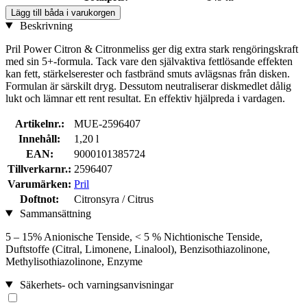
Lägg till båda i varukorgen
Beskrivning
Pril Power Citron & Citronmeliss ger dig extra stark rengöringskraft
med sin 5+-formula. Tack vare den självaktiva fettlösande effekten
kan fett, stärkelserester och fastbränd smuts avlägsnas från disken.
Formulan är särskilt dryg. Dessutom neutraliserar diskmedlet dålig
lukt och lämnar ett rent resultat. En effektiv hjälpreda i vardagen.
Artikelnr.:
MUE-2596407
Innehåll:
1,20 l
EAN:
9000101385724
Tillverkarnr.:
2596407
Varumärken:
Pril
Doftnot:
Citronsyra / Citrus
Sammansättning
5 – 15% Anionische Tenside, < 5 % Nichtionische Tenside,
Duftstoffe (Citral, Limonene, Linalool), Benzisothiazolinone,
Methylisothiazolinone, Enzyme
Säkerhets- och varningsanvisningar