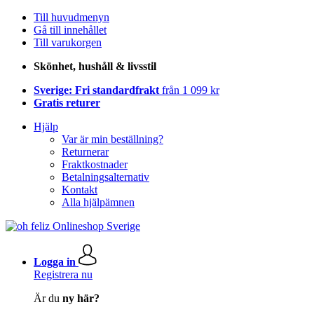
Till huvudmenyn
Gå till innehållet
Till varukorgen
Skönhet, hushåll & livsstil
Sverige: Fri standardfrakt
från 1 099 kr
Gratis returer
Hjälp
Var är min beställning?
Returnerar
Fraktkostnader
Betalningsalternativ
Kontakt
Alla hjälpämnen
Logga in
Registrera nu
Är du
ny här?