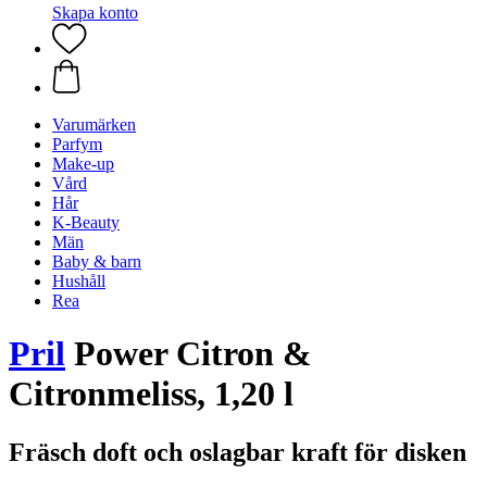
Skapa konto
Varumärken
Parfym
Make-up
Vård
Hår
K-Beauty
Män
Baby & barn
Hushåll
Rea
Pril
Power Citron &
Citronmeliss, 1,20 l
Fräsch doft och oslagbar kraft för disken