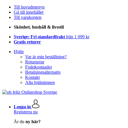
Till huvudmenyn
Gå till innehållet
Till varukorgen
Skönhet, hushåll & livsstil
Sverige: Fri standardfrakt
från 1 099 kr
Gratis returer
Hjälp
Var är min beställning?
Returnerar
Fraktkostnader
Betalningsalternativ
Kontakt
Alla hjälpämnen
Logga in
Registrera nu
Är du
ny här?