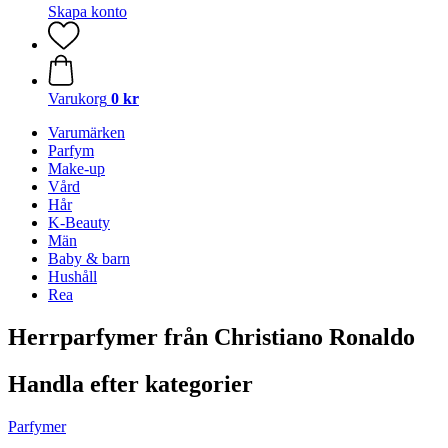
Skapa konto
Varukorg
0 kr
Varumärken
Parfym
Make-up
Vård
Hår
K-Beauty
Män
Baby & barn
Hushåll
Rea
Herrparfymer från Christiano Ronaldo
Handla efter kategorier
Parfymer