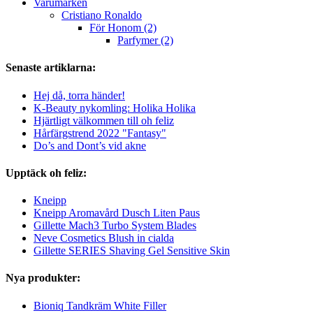
Varumärken
Cristiano Ronaldo
För Honom (2)
Parfymer (2)
Senaste artiklarna:
Hej då, torra händer!
K-Beauty nykomling: Holika Holika
Hjärtligt välkommen till oh feliz
Hårfärgstrend 2022 "Fantasy"
Do’s and Dont’s vid akne
Upptäck oh feliz:
Kneipp
Kneipp Aromavård Dusch Liten Paus
Gillette Mach3 Turbo System Blades
Neve Cosmetics Blush in cialda
Gillette SERIES Shaving Gel Sensitive Skin
Nya produkter:
Bioniq Tandkräm White Filler