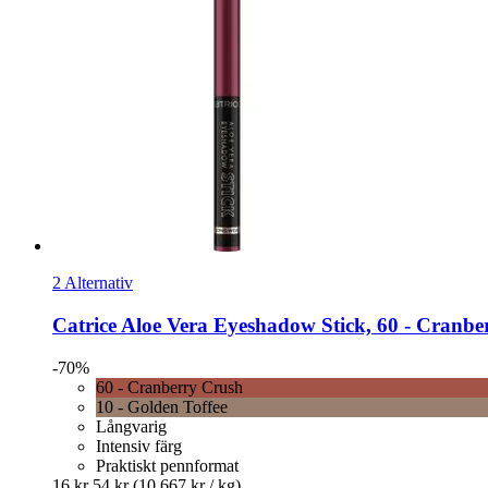
2 Alternativ
Catrice
Aloe Vera Eyeshadow Stick, 60 -​ Cranbe
-70%
60 - Cranberry Crush
10 - Golden Toffee
Långvarig
Intensiv färg
Praktiskt pennformat
16 kr
54 kr
(10 667 kr / kg)