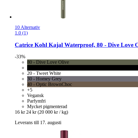
10 Alternativ
1.0 (1)
Catrice
Kohl Kajal Waterproof, 80 -​ Dive Love O
-33%
80 - Dive Love Olive
10 - Check Chic Black
20 - Tweet White
30 - Homey Grey
40 - Optic BrownChoc
+5
Vegansk
Parfymfri
Mycket pigmenterad
16 kr
24 kr
(20 000 kr / kg)
Leverans till 17. augusti