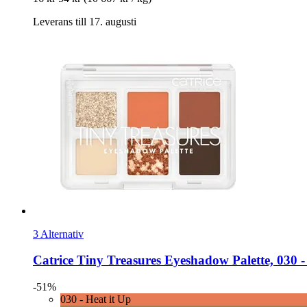
Leverans till 17. augusti
3 Alternativ
Catrice
Tiny Treasures Eyeshadow Palette, 030 -​ 
-51%
030 - Heat it Up