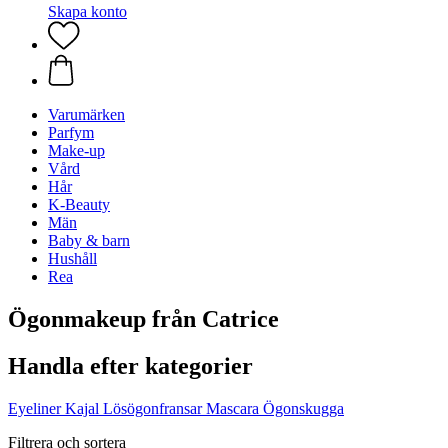
Skapa konto
Varumärken
Parfym
Make-up
Vård
Hår
K-Beauty
Män
Baby & barn
Hushåll
Rea
Ögonmakeup från Catrice
Handla efter kategorier
Eyeliner
Kajal
Lösögonfransar
Mascara
Ögonskugga
Filtrera och sortera