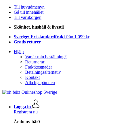
Till huvudmenyn
Gå till innehållet
Till varukorgen
Skönhet, hushåll & livsstil
Sverige: Fri standardfrakt
från 1 099 kr
Gratis returer
Hjälp
Var är min beställning?
Returnerar
Fraktkostnader
Betalningsalternativ
Kontakt
Alla hjälpämnen
Logga in
Registrera nu
Är du
ny här?