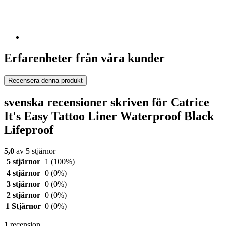
Erfarenheter från våra kunder
Recensera denna produkt
svenska recensioner skriven för Catrice
It's Easy Tattoo Liner Waterproof Black
Lifeproof
5,0
av 5 stjärnor
5 stjärnor
1
(100%)
4 stjärnor
0
(0%)
3 stjärnor
0
(0%)
2 stjärnor
0
(0%)
1 Stjärnor
0
(0%)
1
recension