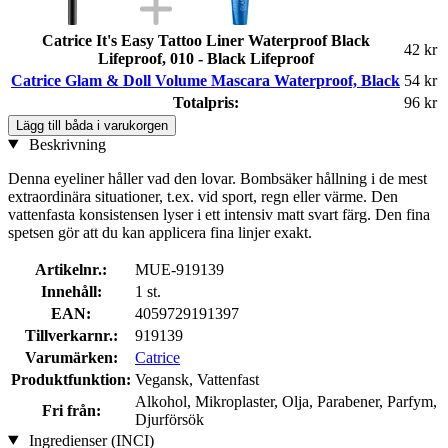
Catrice It's Easy Tattoo Liner Waterproof Black
42 kr
Lifeproof, 010 - Black Lifeproof
Catrice Glam & Doll Volume Mascara Waterproof, Black
54 kr
Totalpris:
96 kr
Lägg till båda i varukorgen
Beskrivning
Denna eyeliner håller vad den lovar. Bombsäker hållning i de mest
extraordinära situationer, t.ex. vid sport, regn eller värme. Den
vattenfasta konsistensen lyser i ett intensiv matt svart färg. Den fina
spetsen gör att du kan applicera fina linjer exakt.
Artikelnr.:
MUE-919139
Innehåll:
1 st.
EAN:
4059729191397
Tillverkarnr.:
919139
Varumärken:
Catrice
Produktfunktion:
Vegansk, Vattenfast
Alkohol, Mikroplaster, Olja, Parabener, Parfym,
Fri från:
Djurförsök
Ingredienser (INCI)