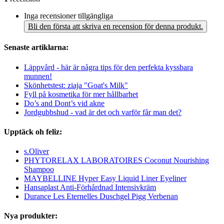
Inga recensioner tillgängliga
Bli den första att skriva en recension för denna produkt.
Senaste artiklarna:
Läppvård - här är några tips för den perfekta kyssbara
munnen!
Skönhetstest: ziaja "Goat's Milk"
Fyll på kosmetika för mer hållbarhet
Do’s and Dont’s vid akne
Jordgubbshud - vad är det och varför får man det?
Upptäck oh feliz:
s.Oliver
PHYTORELAX LABORATOIRES Coconut Nourishing
Shampoo
MAYBELLINE Hyper Easy Liquid Liner Eyeliner
Hansaplast Anti-Förhårdnad Intensivkräm
Durance Les Eternelles Duschgel Pigg Verbenan
Nya produkter: