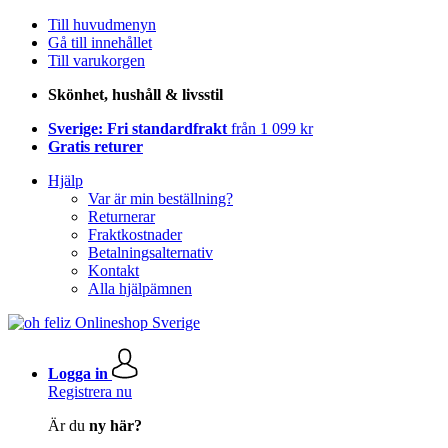
Till huvudmenyn
Gå till innehållet
Till varukorgen
Skönhet, hushåll & livsstil
Sverige: Fri standardfrakt
från 1 099 kr
Gratis returer
Hjälp
Var är min beställning?
Returnerar
Fraktkostnader
Betalningsalternativ
Kontakt
Alla hjälpämnen
Logga in
Registrera nu
Är du
ny här?