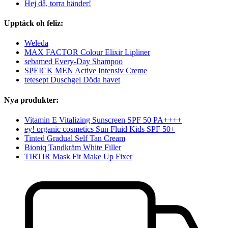
Hej då, torra händer!
Upptäck oh feliz:
Weleda
MAX FACTOR Colour Elixir Lipliner
sebamed Every-Day Shampoo
SPEICK MEN Active Intensiv Creme
tetesept Duschgel Döda havet
Nya produkter:
Vitamin E Vitalizing Sunscreen SPF 50 PA++++
ey! organic cosmetics Sun Fluid Kids SPF 50+
Tinted Gradual Self Tan Cream
Bioniq Tandkräm White Filler
TIRTIR Mask Fit Make Up Fixer