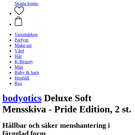
Skapa konto
Varumärken
Parfym
Make-up
Vård
Hår
K-Beauty
Män
Baby & barn
Hushåll
Rea
bodyotics
Deluxe Soft
Mensskiva - Pride Edition, 2 st.
Hållbar och säker menshantering i
färgglad form