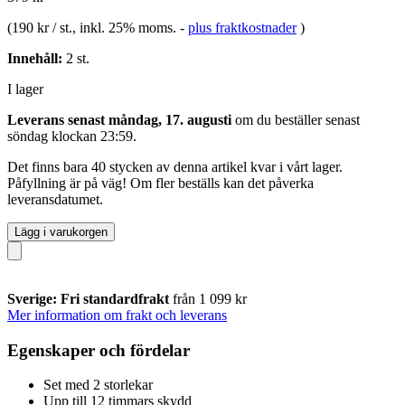
(
190 kr / st.
, inkl. 25% moms.
-
plus fraktkostnader
)
Innehåll:
2 st.
I lager
Leverans senast måndag, 17. augusti
om du beställer senast
söndag klockan 23:59
.
Det finns bara 40 stycken av denna artikel kvar i vårt lager.
Påfyllning är på väg! Om fler beställs kan det påverka
leveransdatumet.
Lägg i varukorgen
Sverige: Fri standardfrakt
från 1 099 kr
Mer information om frakt och leverans
Egenskaper och fördelar
Set med 2 storlekar
Upp till 12 timmars skydd