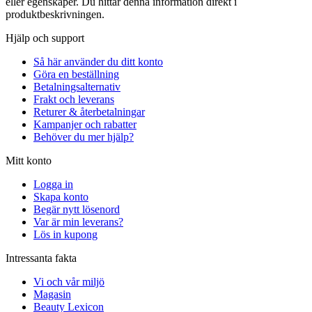
eller egenskaper. Du hittar denna information direkt i
produktbeskrivningen.
Hjälp och support
Så här använder du ditt konto
Göra en beställning
Betalningsalternativ
Frakt och leverans
Returer & återbetalningar
Kampanjer och rabatter
Behöver du mer hjälp?
Mitt konto
Logga in
Skapa konto
Begär nytt lösenord
Var är min leverans?
Lös in kupong
Intressanta fakta
Vi och vår miljö
Magasin
Beauty Lexicon