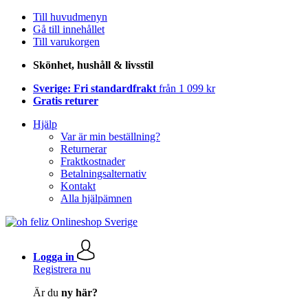
Till huvudmenyn
Gå till innehållet
Till varukorgen
Skönhet, hushåll & livsstil
Sverige: Fri standardfrakt
från 1 099 kr
Gratis returer
Hjälp
Var är min beställning?
Returnerar
Fraktkostnader
Betalningsalternativ
Kontakt
Alla hjälpämnen
Logga in
Registrera nu
Är du
ny här?