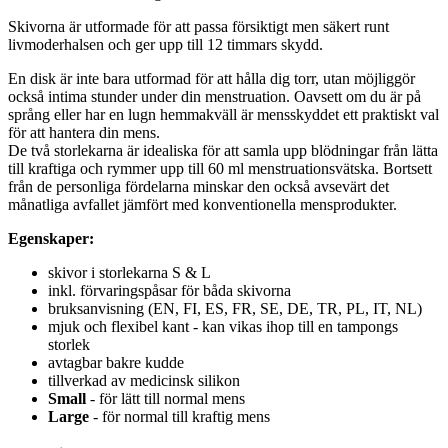
Skivorna är utformade för att passa försiktigt men säkert runt
livmoderhalsen och ger upp till 12 timmars skydd.
En disk är inte bara utformad för att hålla dig torr, utan möjliggör
också intima stunder under din menstruation. Oavsett om du är på
språng eller har en lugn hemmakväll är mensskyddet ett praktiskt val
för att hantera din mens.
De två storlekarna är idealiska för att samla upp blödningar från lätta
till kraftiga och rymmer upp till 60 ml menstruationsvätska. Bortsett
från de personliga fördelarna minskar den också avsevärt det
månatliga avfallet jämfört med konventionella mensprodukter.
Egenskaper:
skivor i storlekarna S & L
inkl. förvaringspåsar för båda skivorna
bruksanvisning (EN, FI, ES, FR, SE, DE, TR, PL, IT, NL)
mjuk och flexibel kant - kan vikas ihop till en tampongs
storlek
avtagbar bakre kudde
tillverkad av medicinsk silikon
Small
- för lätt till normal mens
Large
- för normal till kraftig mens