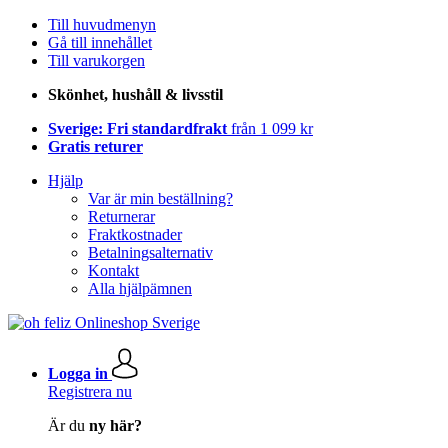
Till huvudmenyn
Gå till innehållet
Till varukorgen
Skönhet, hushåll & livsstil
Sverige: Fri standardfrakt
från 1 099 kr
Gratis returer
Hjälp
Var är min beställning?
Returnerar
Fraktkostnader
Betalningsalternativ
Kontakt
Alla hjälpämnen
Logga in
Registrera nu
Är du
ny här?