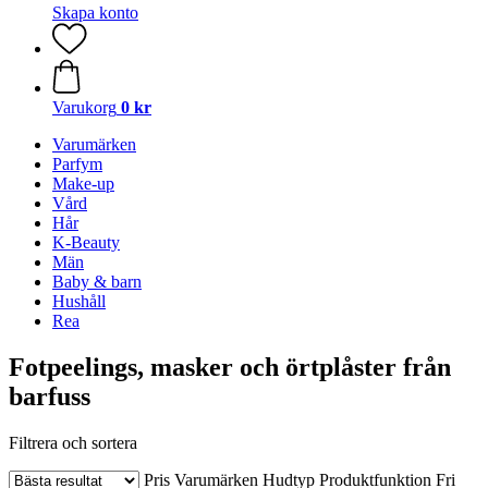
Skapa konto
Varukorg
0 kr
Varumärken
Parfym
Make-up
Vård
Hår
K-Beauty
Män
Baby & barn
Hushåll
Rea
Fotpeelings, masker och örtplåster från
barfuss
Filtrera och sortera
Pris
Varumärken
Hudtyp
Produktfunktion
Fri