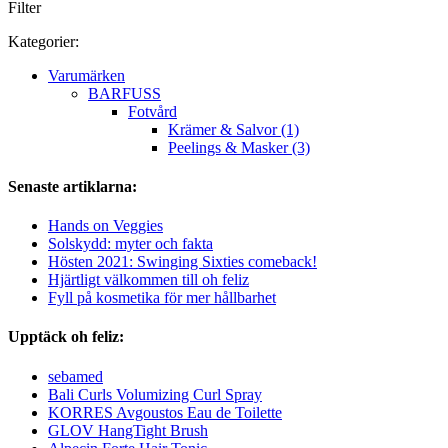
Filter
Kategorier:
Varumärken
BARFUSS
Fotvård
Krämer & Salvor (1)
Peelings & Masker (3)
Senaste artiklarna:
Hands on Veggies
Solskydd: myter och fakta
Hösten 2021: Swinging Sixties comeback!
Hjärtligt välkommen till oh feliz
Fyll på kosmetika för mer hållbarhet
Upptäck oh feliz:
sebamed
Bali Curls Volumizing Curl Spray
KORRES Avgoustos Eau de Toilette
GLOV HangTight Brush