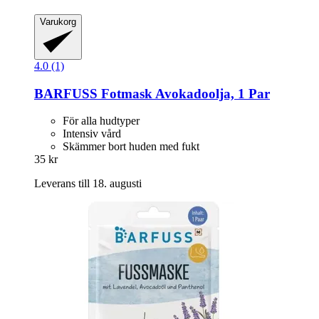
Varukorg
4.0 (1)
BARFUSS
Fotmask Avokadoolja, 1 Par
För alla hudtyper
Intensiv vård
Skämmer bort huden med fukt
35 kr
Leverans till 18. augusti