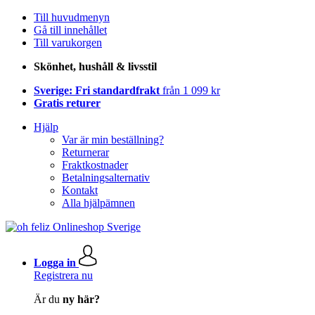
Till huvudmenyn
Gå till innehållet
Till varukorgen
Skönhet, hushåll & livsstil
Sverige: Fri standardfrakt
från 1 099 kr
Gratis returer
Hjälp
Var är min beställning?
Returnerar
Fraktkostnader
Betalningsalternativ
Kontakt
Alla hjälpämnen
Logga in
Registrera nu
Är du
ny här?