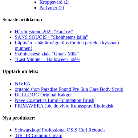
Kroppsvård (2)
Parfymer (2)
Senaste artiklarna:
Hårfärgstrend 2022 "Fantasy"
SANS SOUCIS - "Skönhetens källa"
Läppvård - här är några tips för den perfekta kyssbara
munnen!
Skönhetstest: ziaja "Goat's Milk"
"Last Minute" - Halloween -idéer
Upptäck oh feliz:
NIVEA
organic shop Paradise Found Pre-Sun Care Body Scrub
BULLDOG Original Rakgel
Neve Cosmetics Lime Foundation Brush
PRIMAVERA Joie de vivre Rumsspray Ekologisk
Nya produkter:
Schwarzkopf Professional OSiS Curl Retouch
TIRTIR Ceramic Cream