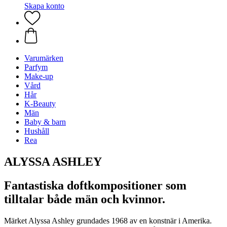
Skapa konto
Varumärken
Parfym
Make-up
Vård
Hår
K-Beauty
Män
Baby & barn
Hushåll
Rea
ALYSSA ASHLEY
Fantastiska doftkompositioner som
tilltalar både män och kvinnor.
Märket Alyssa Ashley grundades 1968 av en konstnär i Amerika.