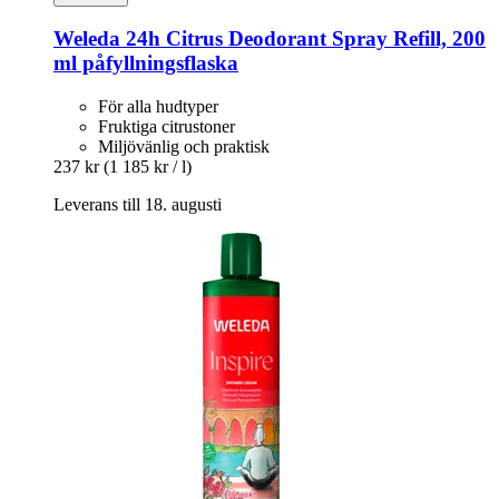
Weleda
24h Citrus Deodorant Spray Refill, 200
ml påfyllningsflaska
För alla hudtyper
Fruktiga citrustoner
Miljövänlig och praktisk
237 kr
(1 185 kr / l)
Leverans till 18. augusti