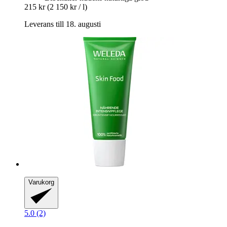
215 kr
(2 150 kr / l)
Leverans till 18. augusti
Varukorg
5.0 (2)