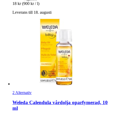
18 kr
(900 kr / l)
Leverans till 18. augusti
2 Alternativ
Weleda
Calendula vårdolja oparfymerad, 10
ml