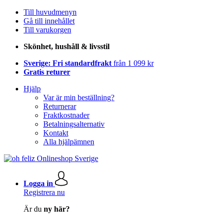
Till huvudmenyn
Gå till innehållet
Till varukorgen
Skönhet, hushåll & livsstil
Sverige: Fri standardfrakt
från 1 099 kr
Gratis returer
Hjälp
Var är min beställning?
Returnerar
Fraktkostnader
Betalningsalternativ
Kontakt
Alla hjälpämnen
Logga in
Registrera nu
Är du
ny här?