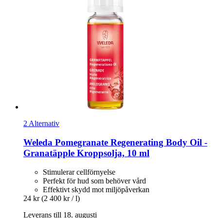
2 Alternativ
Weleda
Pomegranate Regenerating Body Oil -​
Granatäpple Kroppsolja, 10 ml
Stimulerar cellförnyelse
Perfekt för hud som behöver vård
Effektivt skydd mot miljöpåverkan
24 kr
(2 400 kr / l)
Leverans till 18. augusti