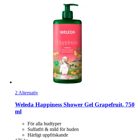
2 Alternativ
Weleda
Happiness Shower Gel Grapefruit, 750
ml
För alla hudtyper
Sulfatfri & mild för huden
Härligt uppfriskande