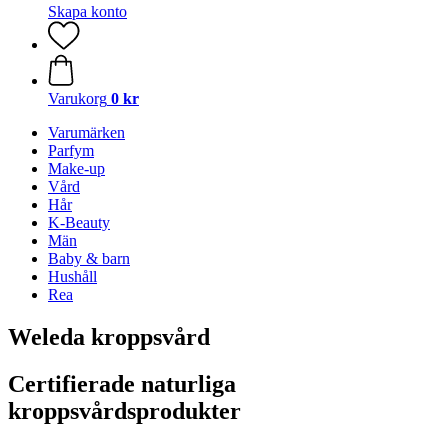
Skapa konto
Varukorg
0 kr
Varumärken
Parfym
Make-up
Vård
Hår
K-Beauty
Män
Baby & barn
Hushåll
Rea
Weleda kroppsvård
Certifierade naturliga
kroppsvårdsprodukter