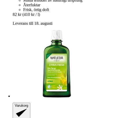
Milda tensider av naturligt ursprung
Återfuktar
Frisk, örtig doft
82 kr
(410 kr / l)
Leverans till 18. augusti
Varukorg