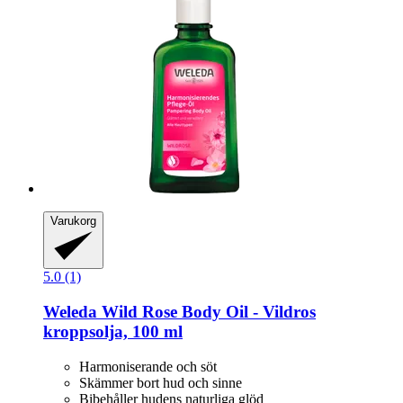
Varukorg
5.0 (1)
Weleda
Wild Rose Body Oil -​ Vildros
kroppsolja, 100 ml
Harmoniserande och söt
Skämmer bort hud och sinne
Bibehåller hudens naturliga glöd