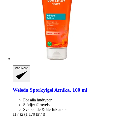
Varukorg
Weleda
Sporkylgel Arnika, 100 ml
För alla hudtyper
Stödjer förnyelse
Svalkande & återfuktande
117 kr
(1 170 kr / l)