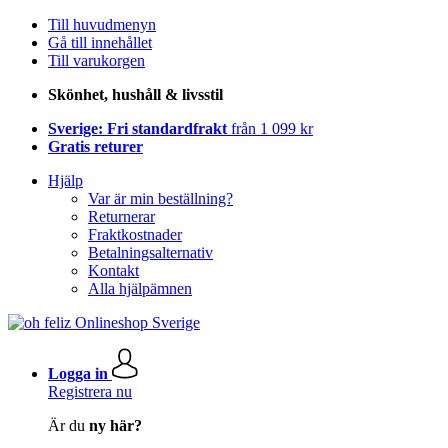
Till huvudmenyn
Gå till innehållet
Till varukorgen
Skönhet, hushåll & livsstil
Sverige: Fri standardfrakt
från 1 099 kr
Gratis returer
Hjälp
Var är min beställning?
Returnerar
Fraktkostnader
Betalningsalternativ
Kontakt
Alla hjälpämnen
Logga in
Registrera nu
Är du
ny här?