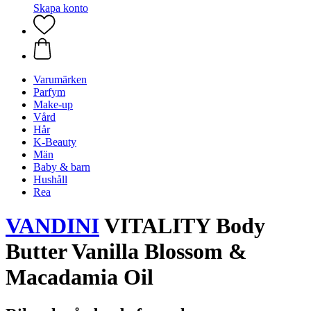
Skapa konto
Varumärken
Parfym
Make-up
Vård
Hår
K-Beauty
Män
Baby & barn
Hushåll
Rea
VANDINI
VITALITY Body
Butter Vanilla Blossom &
Macadamia Oil