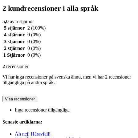
2 kundrecensioner i alla språk
5,0
av 5 stjärnor
5 stjärnor
2
(100%)
4 stjärnor
0
(0%)
3 stjärnor
0
(0%)
2 stjärnor
0
(0%)
1 Stjärnor
0
(0%)
2
recensioner
Vi har inga recensioner på svenska ännu, men vi har 2 recensioner
tillgängliga på andra språk.
Visa recensioner
Inga recensioner tillgängliga
Senaste artiklarna:
Åh nej! Håravfall!