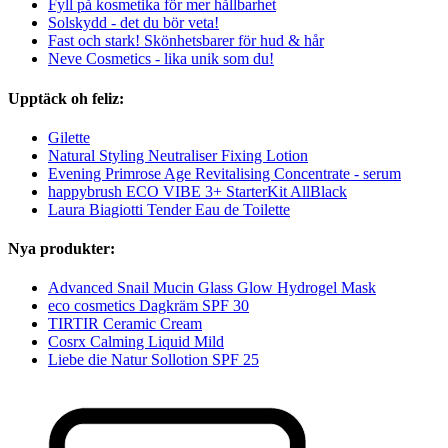
Fyll på kosmetika för mer hållbarhet
Solskydd - det du bör veta!
Fast och stark! Skönhetsbarer för hud & hår
Neve Cosmetics - lika unik som du!
Upptäck oh feliz:
Gilette
Natural Styling Neutraliser Fixing Lotion
Evening Primrose Age Revitalising Concentrate - serum
happybrush ECO VIBE 3+ StarterKit AllBlack
Laura Biagiotti Tender Eau de Toilette
Nya produkter:
Advanced Snail Mucin Glass Glow Hydrogel Mask
eco cosmetics Dagkräm SPF 30
TIRTIR Ceramic Cream
Cosrx Calming Liquid Mild
Liebe die Natur Sollotion SPF 25