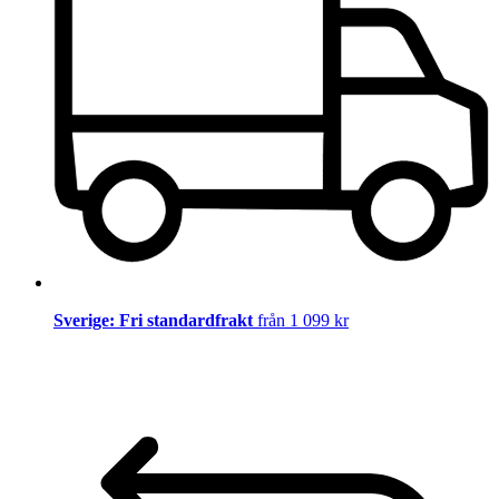
Sverige: Fri standardfrakt
från 1 099 kr