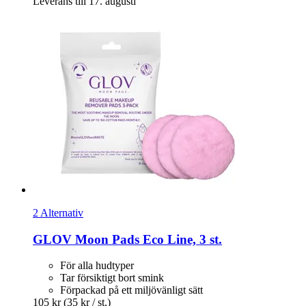
Leverans till 17. augusti
2 Alternativ
GLOV
Moon Pads Eco Line, 3 st.
För alla hudtyper
Tar försiktigt bort smink
Förpackad på ett miljövänligt sätt
105 kr
(35 kr / st.)