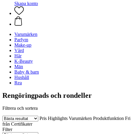
Skapa konto
Varumärken
Parfym
Make-up
Vård
Hår
K-Beauty
Män
Baby & barn
Hushåll
Rea
Rengöringpads och rondeller
Filtrera och sortera
Pris
Highlights
Varumärken
Produktfunktion
Fri
från
Certifikater
Filter