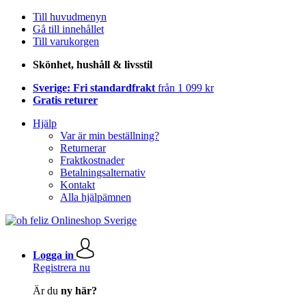
Till huvudmenyn
Gå till innehållet
Till varukorgen
Skönhet, hushåll & livsstil
Sverige: Fri standardfrakt
från 1 099 kr
Gratis returer
Hjälp
Var är min beställning?
Returnerar
Fraktkostnader
Betalningsalternativ
Kontakt
Alla hjälpämnen
Logga in
Registrera nu
Är du
ny här?