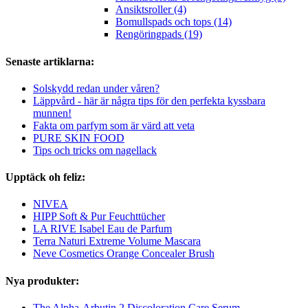
Ansiktsroller (4)
Bomullspads och tops (14)
Rengöringpads (19)
Senaste artiklarna:
Solskydd redan under våren?
Läppvård - här är några tips för den perfekta kyssbara
munnen!
Fakta om parfym som är värd att veta
PURE SKIN FOOD
Tips och tricks om nagellack
Upptäck oh feliz:
NIVEA
HIPP Soft & Pur Feuchttücher
LA RIVE Isabel Eau de Parfum
Terra Naturi Extreme Volume Mascara
Neve Cosmetics Orange Concealer Brush
Nya produkter:
The Alpha-Arbutin 2 Discoloration Care Serum