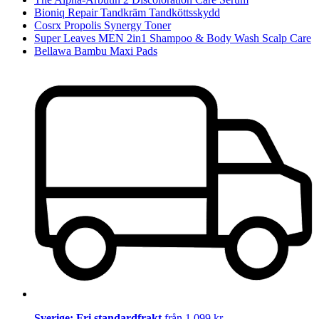
Bioniq Repair Tandkräm Tandköttsskydd
Cosrx Propolis Synergy Toner
Super Leaves MEN 2in1 Shampoo & Body Wash Scalp Care
Bellawa Bambu Maxi Pads
Sverige: Fri standardfrakt
från 1 099 kr