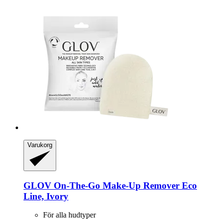
Varukorg
GLOV
On-​The-​Go Make-​Up Remover Eco
Line, Ivory
För alla hudtyper