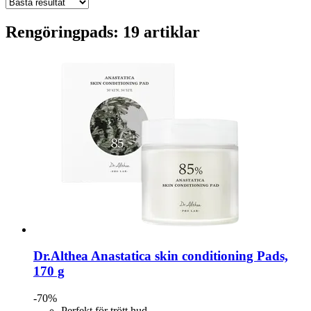
Rengöringpads: 19 artiklar
Dr.Althea
Anastatica skin conditioning Pads,
170 g
-70%
Perfekt för trött hud