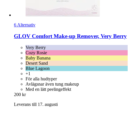
6 Alternativ
GLOV
Comfort Make-​up Remover, Very Berry
Very Berry
Cozy Rosie
Baby Banana
Desert Sand
Blue Lagoon
+1
För alla hudtyper
Avlägsnar även tung makeup
Med en lätt peelingeffekt
200 kr
Leverans till 17. augusti