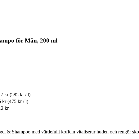
champo för Män, 200 ml
17 kr
(585 kr / l)
5 kr
(475 kr / l)
12 kr
gel & Shampoo med värdefullt koffein vitaliserar huden och rengör sk