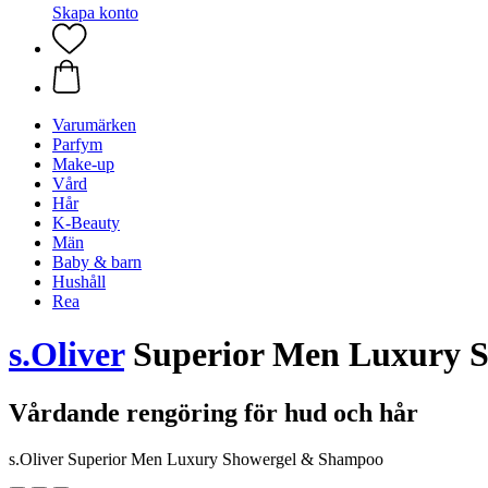
Skapa konto
Varumärken
Parfym
Make-up
Vård
Hår
K-Beauty
Män
Baby & barn
Hushåll
Rea
s.Oliver
Superior Men Luxury S
Vårdande rengöring för hud och hår
s.Oliver Superior Men Luxury Showergel & Shampoo