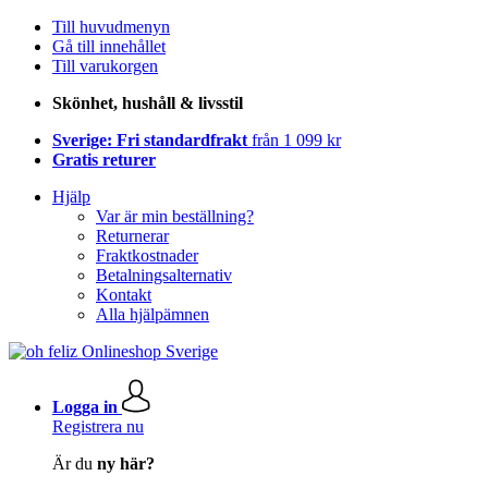
Till huvudmenyn
Gå till innehållet
Till varukorgen
Skönhet, hushåll & livsstil
Sverige: Fri standardfrakt
från 1 099 kr
Gratis returer
Hjälp
Var är min beställning?
Returnerar
Fraktkostnader
Betalningsalternativ
Kontakt
Alla hjälpämnen
Logga in
Registrera nu
Är du
ny här?