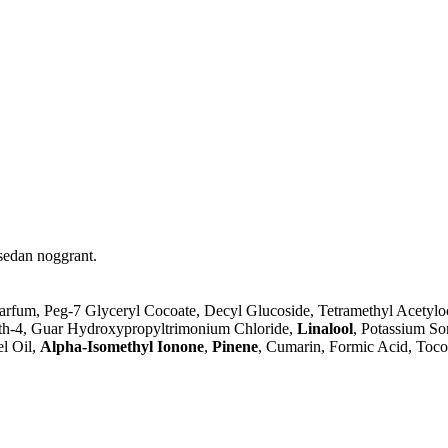
sedan noggrant.
rfum, Peg-7 Glyceryl Cocoate, Decyl Glucoside, Tetramethyl Acetyloc
eth-4, Guar Hydroxypropyltrimonium Chloride,
Linalool
, Potassium So
el Oil,
Alpha-Isomethyl Ionone
,
Pinene
, Cumarin, Formic Acid, Toco