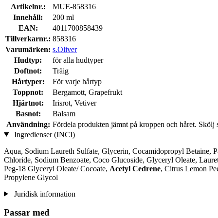
Artikelnr.:
MUE-858316
Innehåll:
200 ml
EAN:
4011700858439
Tillverkarnr.:
858316
Varumärken:
s.Oliver
Hudtyp:
för alla hudtyper
Doftnot:
Träig
Hårtyper:
För varje hårtyp
Toppnot:
Bergamott, Grapefrukt
Hjärtnot:
Irisrot, Vetiver
Basnot:
Balsam
Användning:
Fördela produkten jämnt på kroppen och håret. Skölj 
Ingredienser (INCI)
Aqua, Sodium Laureth Sulfate, Glycerin, Cocamidopropyl Betaine, Pa
Chloride, Sodium Benzoate, Coco Glucoside, Glyceryl Oleate, Laur
Peg-18 Glyceryl Oleate/ Cocoate,
Acetyl Cedrene
, Citrus Lemon Pe
Propylene Glycol
Juridisk information
Passar med