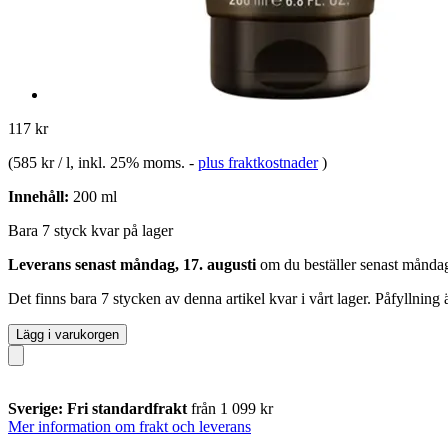
117 kr
(
585 kr / l
, inkl. 25% moms.
-
plus fraktkostnader
)
Innehåll:
200 ml
Bara 7 styck kvar på lager
Leverans senast måndag, 17. augusti
om du beställer senast
måndag
Det finns bara 7 stycken av denna artikel kvar i vårt lager. Påfyllning
Lägg i varukorgen
Sverige: Fri standardfrakt
från 1 099 kr
Mer information om frakt och leverans