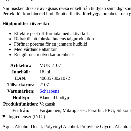
När masken dras av avlägsnas dessa enkelt från hudytan samtidigt som 
Perfekt för kombinerad hud för att effektivt förebygga orenheter och g
Höjdpunkter i översikt:
Effektiv peel-off-formula med aktivt kol
Bidrar till att minska hudens talgproduktion
Förfinar porerna för en jämnare hudbild
Med vårdande allantoin
Rengör och motverkar orenheter
Artikelnr.:
MUE-2107
Innehåll:
16 ml
EAN:
4003573021072
Tillverkarnr.:
2107
Varumärken:
Schaebens
Hudtyp:
Blandad hudtyp
Produktfunktion:
Vegansk
Fri från:
Färgämnen, Mikroplaster, Paraffin, PEG, Silikon
Ingredienser (INCI)
Aqua, Alcohol Denat, Polyvinyl Alcohol, Propylene Glycol, Allantoi