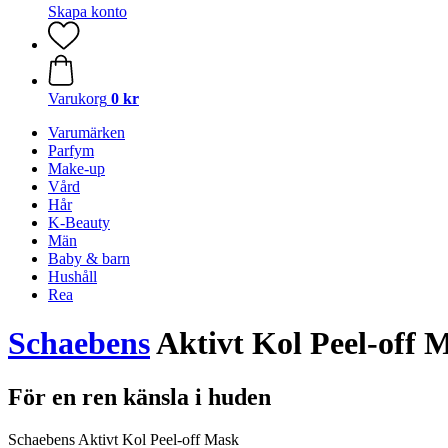
Skapa konto
Varukorg
0 kr
Varumärken
Parfym
Make-up
Vård
Hår
K-Beauty
Män
Baby & barn
Hushåll
Rea
Schaebens
Aktivt Kol Peel-off 
För en ren känsla i huden
Schaebens Aktivt Kol Peel-off Mask