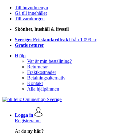
Till huvudmenyn
Gå till innehållet
Till varukorgen
Skönhet, hushåll & livsstil
Sverige: Fri standardfrakt
från 1 099 kr
Gratis returer
Hjälp
Var är min beställning?
Returnerar
Fraktkostnader
Betalningsalternativ
Kontakt
Alla hjälpämnen
Logga in
Registrera nu
Är du
ny här?