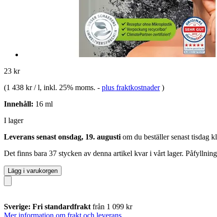
23 kr
(
1 438 kr / l
, inkl. 25% moms.
-
plus fraktkostnader
)
Innehåll:
16 ml
I lager
Leverans senast onsdag, 19. augusti
om du beställer senast
tisdag k
Det finns bara 37 stycken av denna artikel kvar i vårt lager. Påfyllnin
Lägg i varukorgen
Sverige: Fri standardfrakt
från 1 099 kr
Mer information om frakt och leverans