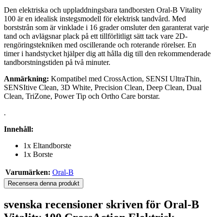
Den elektriska och uppladdningsbara tandborsten Oral-B Vitality
100 är en idealisk instegsmodell för elektrisk tandvård. Med
borststrån som är vinklade i 16 grader omsluter den garanterat varje
tand och avlägsnar plack på ett tillförlitligt sätt tack vare 2D-
rengöringstekniken med oscillerande och roterande rörelser. En
timer i handstycket hjälper dig att hålla dig till den rekommenderade
tandborstningstiden på två minuter.
Anmärkning:
Kompatibel med CrossAction, SENSI UltraThin,
SENSItive Clean, 3D White, Precision Clean, Deep Clean, Dual
Clean, TriZone, Power Tip och Ortho Care borstar.
.
Innehåll:
1x Eltandborste
1x Borste
Varumärken:
Oral-B
Recensera denna produkt
svenska recensioner skriven för Oral-B