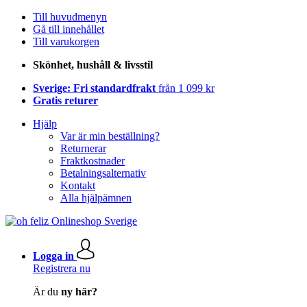
Till huvudmenyn
Gå till innehållet
Till varukorgen
Skönhet, hushåll & livsstil
Sverige: Fri standardfrakt
från 1 099 kr
Gratis returer
Hjälp
Var är min beställning?
Returnerar
Fraktkostnader
Betalningsalternativ
Kontakt
Alla hjälpämnen
Logga in
Registrera nu
Är du
ny här?