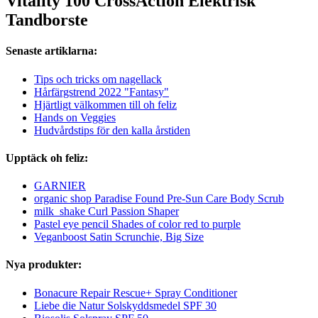
Vitality 100 CrossAction Elektrisk
Tandborste
Senaste artiklarna:
Tips och tricks om nagellack
Hårfärgstrend 2022 "Fantasy"
Hjärtligt välkommen till oh feliz
Hands on Veggies
Hudvårdstips för den kalla årstiden
Upptäck oh feliz:
GARNIER
organic shop Paradise Found Pre-Sun Care Body Scrub
milk_shake Curl Passion Shaper
Pastel eye pencil Shades of color red to purple
Veganboost Satin Scrunchie, Big Size
Nya produkter:
Bonacure Repair Rescue+ Spray Conditioner
Liebe die Natur Solskyddsmedel SPF 30