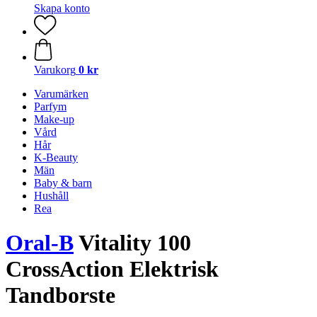
Skapa konto
Varukorg
0 kr
Varumärken
Parfym
Make-up
Vård
Hår
K-Beauty
Män
Baby & barn
Hushåll
Rea
Oral-B
Vitality 100
CrossAction Elektrisk
Tandborste