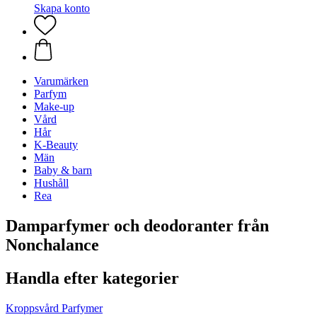
Skapa konto
Varumärken
Parfym
Make-up
Vård
Hår
K-Beauty
Män
Baby & barn
Hushåll
Rea
Damparfymer och deodoranter från
Nonchalance
Handla efter kategorier
Kroppsvård
Parfymer