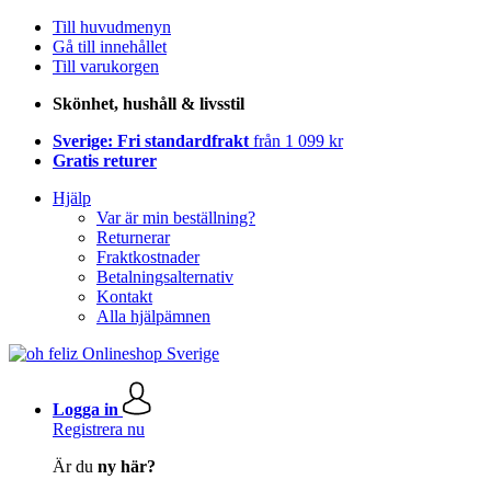
Till huvudmenyn
Gå till innehållet
Till varukorgen
Skönhet, hushåll & livsstil
Sverige: Fri standardfrakt
från 1 099 kr
Gratis returer
Hjälp
Var är min beställning?
Returnerar
Fraktkostnader
Betalningsalternativ
Kontakt
Alla hjälpämnen
Logga in
Registrera nu
Är du
ny här?