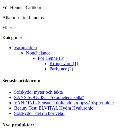
För Henne: 3 artiklar
Alla priser inkl. moms.
Filter
Kategorier:
Varumärken
Nonchalance
För Henne (3)
Kroppsvård (1)
Parfymer (2)
Senaste artiklarna:
Solskydd: myter och fakta
SANS SOUCIS - "Skönhetens källa"
VANDINI - Sensuellt doftande kroppsvårdsprodukter
Beauty Test: ELVITAL Hydra Hyaluronic
Solskydd - det du bör veta!
Nya produkter: