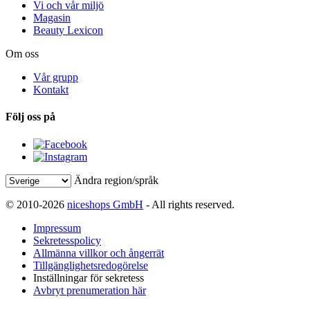
Vi och vår miljö
Magasin
Beauty Lexicon
Om oss
Vår grupp
Kontakt
Följ oss på
Ändra region/språk
© 2010-2026
niceshops GmbH
- All rights reserved.
Impressum
Sekretesspolicy
Allmänna villkor och ångerrät
Tillgänglighetsredogörelse
Inställningar för sekretess
Avbryt prenumeration här