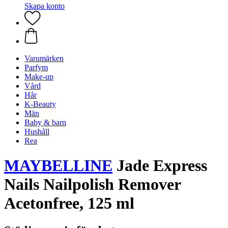
Skapa konto
Varumärken
Parfym
Make-up
Vård
Hår
K-Beauty
Män
Baby & barn
Hushåll
Rea
MAYBELLINE
Jade Express
Nails Nailpolish Remover
Acetonfree, 125 ml