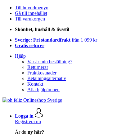
Till huvudmenyn
Gå till innehållet
Till varukorgen
Skönhet, hushåll & livsstil
Sverige: Fri standardfrakt
från 1 099 kr
Gratis returer
Hjälp
Var är min beställning?
Returnerar
Fraktkostnader
Betalningsalternativ
Kontakt
Alla hjälpämnen
Logga in
Registrera nu
Är du
ny här?