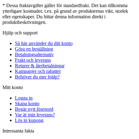
* Dessa fraktavgifter gäller för standardfrakt. Det kan tillkomma
ytterligare kostnader, t.ex. på grund av produkternas vikt, storlek
eller egenskaper. Du hittar denna information direkt i
produktbeskrivningen.
Hjälp och support
Så här använder du ditt konto
Göra en beställning
Betalningsalternativ
Frakt och leverans
Returer & återbetalningar
Kampanjer och rabatter
Behöver du mer hjälp?
Mitt konto
Logga in
Skapa konto
Begär nytt lösenord
Var är min leverans?
Lös in kupong
Intressanta fakta