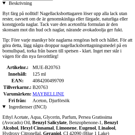
Beskrivning
Byt färg på nolltid! Nagellacksborttagaren löser upp alla lack utan
rester, oavsett om de är genomskinliga eller färgade, naturliga eller
konstgjorda naglar. Tack vare den acetonfria formulan är den
skonsam mot din hud och naglar, närande avokadoolja ger fukt.
Tip: Före varje manikyr bör naglarna rengöras helt och hållet. För att
göra detta, lägg några droppar nagellacksborttagningsmedel på en
bomullspad, torka från basen till spetsen - klart. Inget mer står i
vägen för din nya favoritfärg!
Artikelnr.:
MUE-B20763
Innehåll:
125 ml
EAN:
4084200499709
Tillverkarnr.:
B20763
Varumärken:
MAYBELLINE
Fri från:
Aceton, Djurförsök
Ingredienser (INCI)
Ethyl Acetate, Aqua, Glycerin, Parfum, Persea Gratissima
(Avocado) Oil,
Benzyl Salicylate
, Benzophenone-1,
Benzyl
Alcohol
,
Hexyl Cinnamal
,
Limonene
,
Eugenol
,
Linalool
,
Hydroxy Citronellal,
Geraniol
, CI 42090 (Blue 1 Lake)