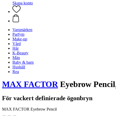
Skapa konto
Varumärken
Parfym
Make-up
Vård
Hår
K-Beauty
Män
Baby & barn
Hushåll
Rea
MAX FACTOR
Eyebrow Pencil,
För vackert definierade ögonbryn
MAX FACTOR Eyebrow Pencil