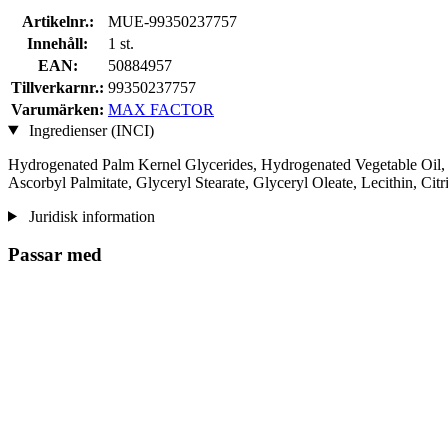
Artikelnr.:
MUE-99350237757
Innehåll:
1 st.
EAN:
50884957
Tillverkarnr.:
99350237757
Varumärken:
MAX FACTOR
Ingredienser (INCI)
Hydrogenated Palm Kernel Glycerides, Hydrogenated Vegetable Oil, 
Ascorbyl Palmitate, Glyceryl Stearate, Glyceryl Oleate, Lecithin, Ci
Juridisk information
Passar med