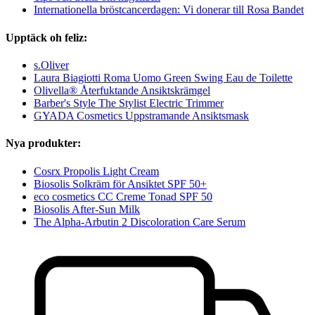
Internationella bröstcancerdagen: Vi donerar till Rosa Bandet
Upptäck oh feliz:
s.Oliver
Laura Biagiotti Roma Uomo Green Swing Eau de Toilette
Olivella® Återfuktande Ansiktskrämgel
Barber's Style The Stylist Electric Trimmer
GYADA Cosmetics Uppstramande Ansiktsmask
Nya produkter:
Cosrx Propolis Light Cream
Biosolis Solkräm för Ansiktet SPF 50+
eco cosmetics CC Creme Tonad SPF 50
Biosolis After-Sun Milk
The Alpha-Arbutin 2 Discoloration Care Serum