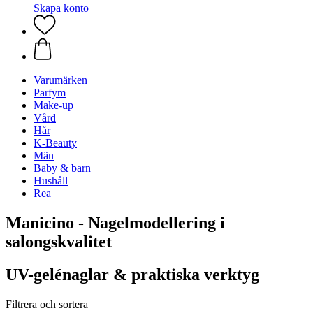
Skapa konto
Varumärken
Parfym
Make-up
Vård
Hår
K-Beauty
Män
Baby & barn
Hushåll
Rea
Manicino - Nagelmodellering i
salongskvalitet
UV-gelénaglar & praktiska verktyg
Filtrera och sortera