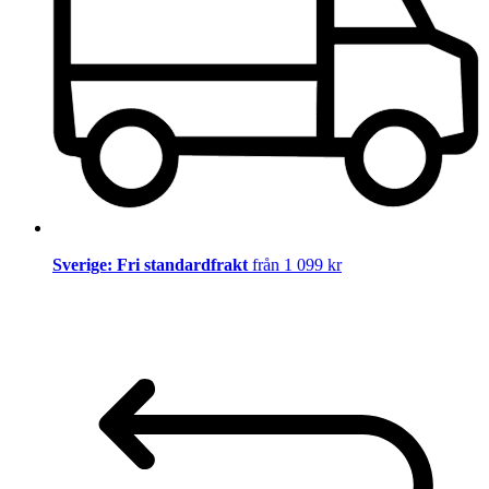
Sverige: Fri standardfrakt
från 1 099 kr