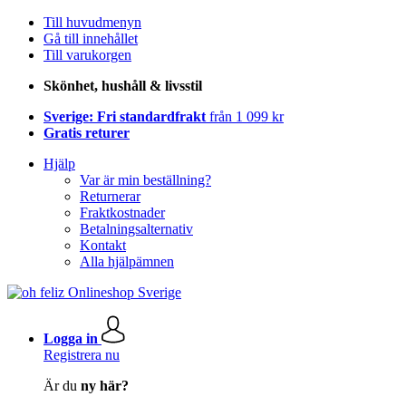
Till huvudmenyn
Gå till innehållet
Till varukorgen
Skönhet, hushåll & livsstil
Sverige: Fri standardfrakt
från 1 099 kr
Gratis returer
Hjälp
Var är min beställning?
Returnerar
Fraktkostnader
Betalningsalternativ
Kontakt
Alla hjälpämnen
Logga in
Registrera nu
Är du
ny här?