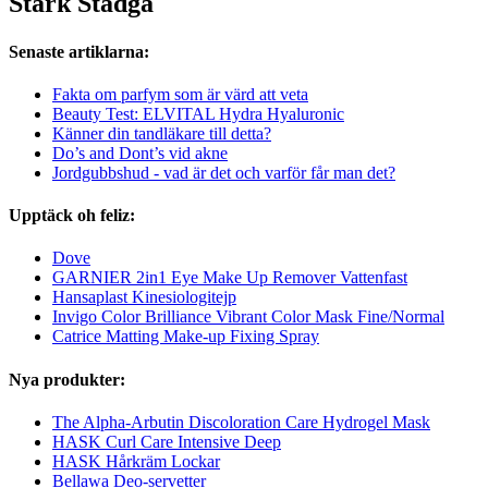
Stark Stadga
Senaste artiklarna:
Fakta om parfym som är värd att veta
Beauty Test: ELVITAL Hydra Hyaluronic
Känner din tandläkare till detta?
Do’s and Dont’s vid akne
Jordgubbshud - vad är det och varför får man det?
Upptäck oh feliz:
Dove
GARNIER 2in1 Eye Make Up Remover Vattenfast
Hansaplast Kinesiologitejp
Invigo Color Brilliance Vibrant Color Mask Fine/Normal
Catrice Matting Make-up Fixing Spray
Nya produkter:
The Alpha-Arbutin Discoloration Care Hydrogel Mask
HASK Curl Care Intensive Deep
HASK Hårkräm Lockar
Bellawa Deo-servetter