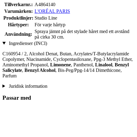
Tillverkarnr.:
A4864140
Varumärken:
L'ORÉAL PARIS
Produktlinjer:
Studio Line
Hårtyper:
För varje hårtyp
Spraya jämnt på det stylade håret med ett avstånd
Användning:
på cirka 30 cm.
Ingredienser (INCI)
C160954 / 2, Alcohol Denat, Butan, Acrylates/T-Butylacrylamide
Copolymer, Niacinamide, Cyclopentasiloxane, Ppg-3 Methyl Ether,
Aminomethyl Propanol,
Limonene
, Panthenol,
Linalool
,
Benzyl
Salicylate
,
Benzyl Alcohol
, Bis-Peg/Ppg-14/14 Dimethicone,
Parfum
Juridisk information
Passar med