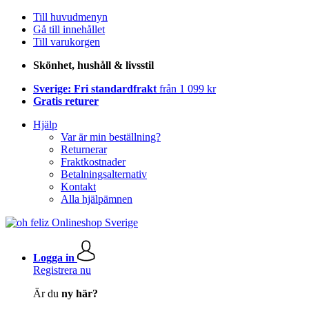
Till huvudmenyn
Gå till innehållet
Till varukorgen
Skönhet, hushåll & livsstil
Sverige: Fri standardfrakt
från 1 099 kr
Gratis returer
Hjälp
Var är min beställning?
Returnerar
Fraktkostnader
Betalningsalternativ
Kontakt
Alla hjälpämnen
Logga in
Registrera nu
Är du
ny här?