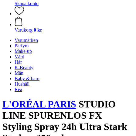
Skapa konto
Varukorg
0 kr
Varumärken
Parfym
Make-up
Vård
Hår
K-Beauty
Män
Baby & barn
Hushåll
Rea
L'ORÉAL PARIS
STUDIO
LINE SPURENLOS FX
Styling Spray 24h Ultra Stark