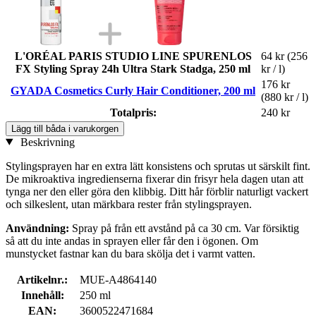
L'ORÉAL PARIS STUDIO LINE SPURENLOS
64 kr
(256
FX Styling Spray 24h Ultra Stark Stadga, 250 ml
kr / l)
176 kr
GYADA Cosmetics Curly Hair Conditioner, 200 ml
(880 kr / l)
Totalpris:
240 kr
Lägg till båda i varukorgen
Beskrivning
Stylingsprayen har en extra lätt konsistens och sprutas ut särskilt fint.
De mikroaktiva ingredienserna fixerar din frisyr hela dagen utan att
tynga ner den eller göra den klibbig. Ditt hår förblir naturligt vackert
och silkeslent, utan märkbara rester från stylingsprayen.
Användning:
Spray på från ett avstånd på ca 30 cm. Var försiktig
så att du inte andas in sprayen eller får den i ögonen. Om
munstycket fastnar kan du bara skölja det i varmt vatten.
Artikelnr.:
MUE-A4864140
Innehåll:
250 ml
EAN:
3600522471684