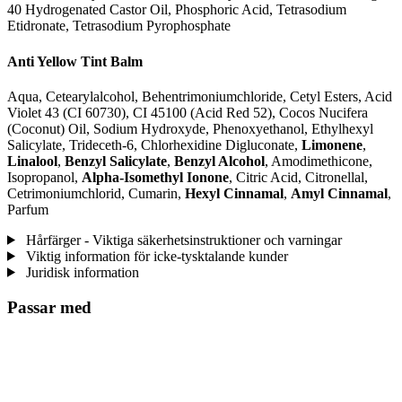
40 Hydrogenated Castor Oil, Phosphoric Acid, Tetrasodium
Etidronate, Tetrasodium Pyrophosphate
Anti Yellow Tint Balm
Aqua, Cetearylalcohol, Behentrimoniumchloride, Cetyl Esters, Acid
Violet 43 (CI 60730), CI 45100 (Acid Red 52), Cocos Nucifera
(Coconut) Oil, Sodium Hydroxyde, Phenoxyethanol, Ethylhexyl
Salicylate, Trideceth-6, Chlorhexidine Digluconate,
Limonene
,
Linalool
,
Benzyl Salicylate
,
Benzyl Alcohol
, Amodimethicone,
Isopropanol,
Alpha-Isomethyl Ionone
, Citric Acid, Citronellal,
Cetrimoniumchlorid, Cumarin,
Hexyl Cinnamal
,
Amyl Cinnamal
,
Parfum
Hårfärger - Viktiga säkerhetsinstruktioner och varningar
Viktig information för icke-tysktalande kunder
Juridisk information
Passar med