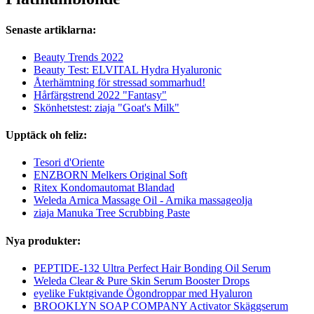
Senaste artiklarna:
Beauty Trends 2022
Beauty Test: ELVITAL Hydra Hyaluronic
Återhämtning för stressad sommarhud!
Hårfärgstrend 2022 "Fantasy"
Skönhetstest: ziaja "Goat's Milk"
Upptäck oh feliz:
Tesori d'Oriente
ENZBORN Melkers Original Soft
Ritex Kondomautomat Blandad
Weleda Arnica Massage Oil - Arnika massageolja
ziaja Manuka Tree Scrubbing Paste
Nya produkter:
PEPTIDE-132 Ultra Perfect Hair Bonding Oil Serum
Weleda Clear & Pure Skin Serum Booster Drops
eyelike Fuktgivande Ögondroppar med Hyaluron
BROOKLYN SOAP COMPANY Activator Skäggserum