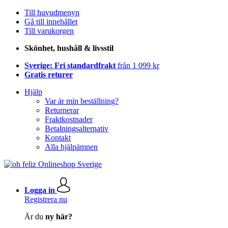
Till huvudmenyn
Gå till innehållet
Till varukorgen
Skönhet, hushåll & livsstil
Sverige: Fri standardfrakt
från 1 099 kr
Gratis returer
Hjälp
Var är min beställning?
Returnerar
Fraktkostnader
Betalningsalternativ
Kontakt
Alla hjälpämnen
Logga in
Registrera nu
Är du
ny här?