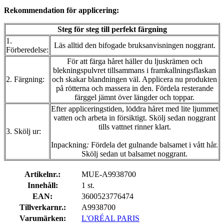
Rekommendation för applicering
:
Steg för steg till perfekt färgning
1.
Läs alltid den bifogade bruksanvisningen noggrant.
Förberedelse:
För att färga håret häller du ljuskrämen och
blekningspulvret tillsammans i framkallningsflaskan
2. Färgning:
och skakar blandningen väl. Applicera nu produkten
på rötterna och massera in den. Fördela resterande
färggel jämnt över längder och toppar.
Efter appliceringstiden, löddra håret med lite ljummet
vatten och arbeta in försiktigt. Skölj sedan noggrant
tills vattnet rinner klart.
3. Skölj ur:
Inpackning
:
Fördela det gulnande balsamet i vått hår.
Skölj sedan ut balsamet noggrant.
Artikelnr.:
MUE-A9938700
Innehåll:
1 st.
EAN:
3600523776474
Tillverkarnr.:
A9938700
Varumärken:
L'ORÉAL PARIS