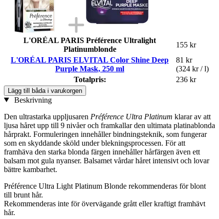
L'ORÉAL PARIS Préférence Ultralight
155 kr
Platinumblonde
L'ORÉAL PARIS ELVITAL Color Shine Deep
81 kr
Purple Mask, 250 ml
(324 kr / l)
Totalpris:
236 kr
Lägg till båda i varukorgen
Beskrivning
Den ultrastarka uppljusaren
Préférence Ultra Platinum
klarar av att
ljusa håret upp till 9 nivåer och framkallar den ultimata platinablonda
hårprakt. Formuleringen innehåller bindningsteknik, som fungerar
som en skyddande sköld under blekningsprocessen. För att
framhäva den starka blonda färgen innehåller hårfärgen även ett
balsam mot gula nyanser. Balsamet vårdar håret intensivt och lovar
bättre kambarhet.
Préférence Ultra Light Platinum Blonde rekommenderas för blont
till brunt hår.
Rekommenderas inte för övervägande grått eller kraftigt framhävt
hår.