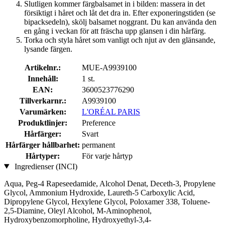
Slutligen kommer färgbalsamet in i bilden: massera in det
försiktigt i håret och låt det dra in. Efter exponeringstiden (se
bipacksedeln), skölj balsamet noggrant. Du kan använda den
en gång i veckan för att fräscha upp glansen i din hårfärg.
Torka och styla håret som vanligt och njut av den glänsande,
lysande färgen.
Artikelnr.:
MUE-A9939100
Innehåll:
1 st.
EAN:
3600523776290
Tillverkarnr.:
A9939100
Varumärken:
L'ORÉAL PARIS
Produktlinjer:
Preference
Hårfärger:
Svart
Hårfärger hållbarhet:
permanent
Hårtyper:
För varje hårtyp
Ingredienser (INCI)
Aqua, Peg-4 Rapeseedamide, Alcohol Denat, Deceth-3, Propylene
Glycol, Ammonium Hydroxide, Laureth-5 Carboxylic Acid,
Dipropylene Glycol, Hexylene Glycol, Poloxamer 338, Toluene-
2,5-Diamine, Oleyl Alcohol, M-Aminophenol,
Hydroxybenzomorpholine, Hydroxyethyl-3,4-