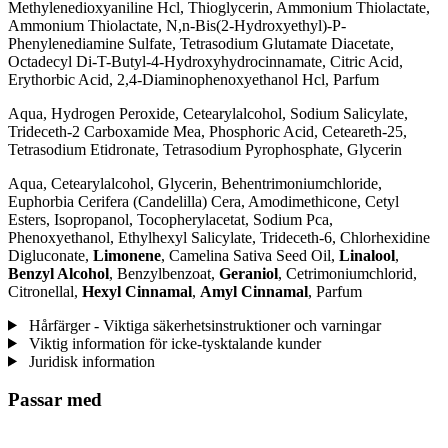
Methylenedioxyaniline Hcl, Thioglycerin, Ammonium Thiolactate,
Ammonium Thiolactate, N,n-Bis(2-Hydroxyethyl)-P-
Phenylenediamine Sulfate, Tetrasodium Glutamate Diacetate,
Octadecyl Di-T-Butyl-4-Hydroxyhydrocinnamate, Citric Acid,
Erythorbic Acid, 2,4-Diaminophenoxyethanol Hcl, Parfum
Aqua, Hydrogen Peroxide, Cetearylalcohol, Sodium Salicylate,
Trideceth-2 Carboxamide Mea, Phosphoric Acid, Ceteareth-25,
Tetrasodium Etidronate, Tetrasodium Pyrophosphate, Glycerin
Aqua, Cetearylalcohol, Glycerin, Behentrimoniumchloride,
Euphorbia Cerifera (Candelilla) Cera, Amodimethicone, Cetyl
Esters, Isopropanol, Tocopherylacetat, Sodium Pca,
Phenoxyethanol, Ethylhexyl Salicylate, Trideceth-6, Chlorhexidine
Digluconate,
Limonene
, Camelina Sativa Seed Oil,
Linalool
,
Benzyl Alcohol
, Benzylbenzoat,
Geraniol
, Cetrimoniumchlorid,
Citronellal,
Hexyl Cinnamal
,
Amyl Cinnamal
, Parfum
Hårfärger - Viktiga säkerhetsinstruktioner och varningar
Viktig information för icke-tysktalande kunder
Juridisk information
Passar med