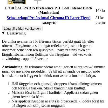
L'ORÉAL PARIS Préférence P11 Cool Intense Black
147 kr
(Manhattan)
Schwarzkopf Professional Chroma ID Leere Tiegel
81 kr
Totalpris:
228 kr
Lägg till båda i varukorgen
Beskrivning
De unika nyanserna i Préférence täcker perfekt grått hår eller
rötterna. Färgämnena som ingår reflekterar ljuset och ger en
underbar helhet och ren ljusstyrka. I paketet finns även ett
färgglansbalsam som förlänger din färgglans - vid veckovis
användning - upp till 8 veckor.
Användning:
Vi rekommenderar att du gör ett allergitest 48 timmar
innan du använder produkten. Se till att använda de medföljande
handskarna och lägg en handduk runt axlarna innan du börjar.
Häll färggelen och glansoljedroppen i framkallningskrämen
och försegla flaskan. Skaka blandningen kraftigt.
Massera först in färgen i hårlinjen. Applicera sedan gelén
jämnt över hela håret.
När appliceringstiden är slut (se bipacksedel), löddra först lite
på färgen och skölj sedan noggrant.