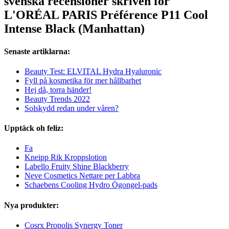
svenska recensioner skriven för
L'ORÉAL PARIS Préférence P11 Cool
Intense Black (Manhattan)
Senaste artiklarna:
Beauty Test: ELVITAL Hydra Hyaluronic
Fyll på kosmetika för mer hållbarhet
Hej då, torra händer!
Beauty Trends 2022
Solskydd redan under våren?
Upptäck oh feliz:
Fa
Kneipp Rik Kroppslotion
Labello Fruity Shine Blackberry
Neve Cosmetics Nettare per Labbra
Schaebens Cooling Hydro Ögongel-pads
Nya produkter:
Cosrx Propolis Synergy Toner