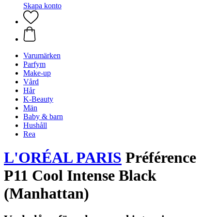
Skapa konto
Varumärken
Parfym
Make-up
Vård
Hår
K-Beauty
Män
Baby & barn
Hushåll
Rea
L'ORÉAL PARIS
Préférence
P11 Cool Intense Black
(Manhattan)