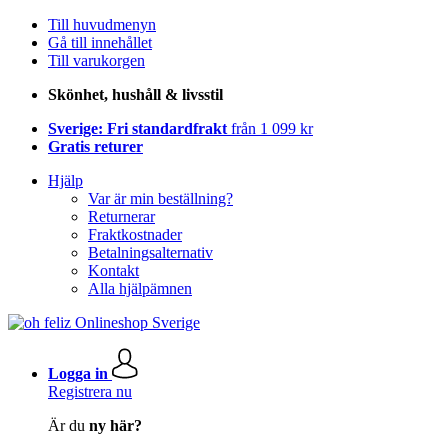
Till huvudmenyn
Gå till innehållet
Till varukorgen
Skönhet, hushåll & livsstil
Sverige: Fri standardfrakt
från 1 099 kr
Gratis returer
Hjälp
Var är min beställning?
Returnerar
Fraktkostnader
Betalningsalternativ
Kontakt
Alla hjälpämnen
Logga in
Registrera nu
Är du
ny här?