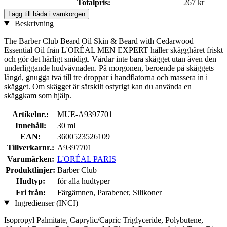
Totalpris:
267 kr
Lägg till båda i varukorgen
Beskrivning
The Barber Club Beard Oil Skin & Beard with Cedarwood
Essential Oil från L'ORÉAL MEN EXPERT håller skägghåret friskt
och gör det härligt smidigt. Vårdar inte bara skägget utan även den
underliggande hudvävnaden. På morgonen, beroende på skäggets
längd, gnugga två till tre droppar i handflatorna och massera in i
skägget. Om skägget är särskilt ostyrigt kan du använda en
skäggkam som hjälp.
Artikelnr.:
MUE-A9397701
Innehåll:
30 ml
EAN:
3600523526109
Tillverkarnr.:
A9397701
Varumärken:
L'ORÉAL PARIS
Produktlinjer:
Barber Club
Hudtyp:
för alla hudtyper
Fri från:
Färgämnen, Parabener, Silikoner
Ingredienser (INCI)
Isopropyl Palmitate, Caprylic/Capric Triglyceride, Polybutene,