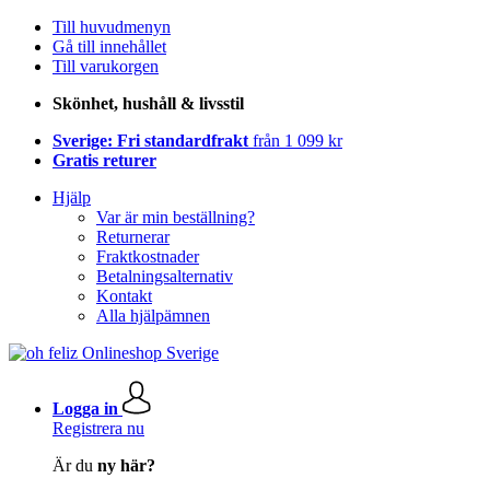
Till huvudmenyn
Gå till innehållet
Till varukorgen
Skönhet, hushåll & livsstil
Sverige: Fri standardfrakt
från 1 099 kr
Gratis returer
Hjälp
Var är min beställning?
Returnerar
Fraktkostnader
Betalningsalternativ
Kontakt
Alla hjälpämnen
Logga in
Registrera nu
Är du
ny här?