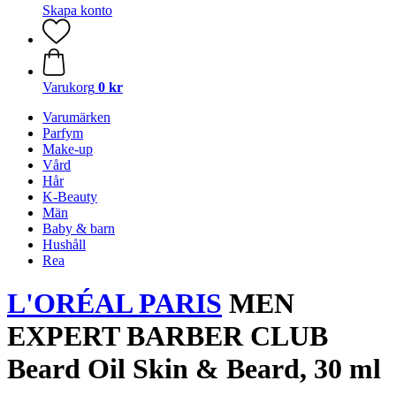
Skapa konto
Varukorg
0 kr
Varumärken
Parfym
Make-up
Vård
Hår
K-Beauty
Män
Baby & barn
Hushåll
Rea
L'ORÉAL PARIS
MEN
EXPERT BARBER CLUB
Beard Oil Skin & Beard, 30 ml