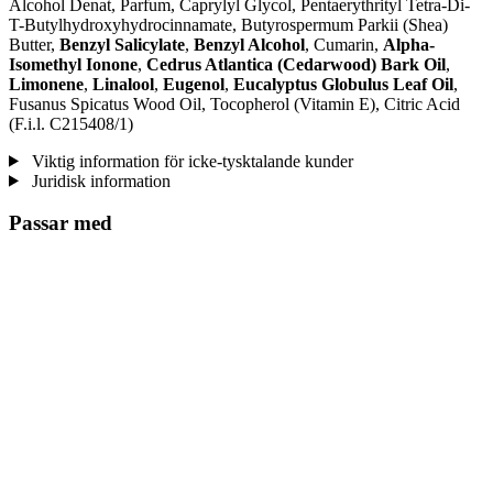
Alcohol Denat, Parfum, Caprylyl Glycol, Pentaerythrityl Tetra-Di-
T-Butylhydroxyhydrocinnamate, Butyrospermum Parkii (Shea)
Butter,
Benzyl Salicylate
,
Benzyl Alcohol
, Cumarin,
Alpha-
Isomethyl Ionone
,
Cedrus Atlantica (Cedarwood) Bark Oil
,
Limonene
,
Linalool
,
Eugenol
,
Eucalyptus Globulus Leaf Oil
,
Fusanus Spicatus Wood Oil, Tocopherol (Vitamin E), Citric Acid
(F.i.l. C215408/1)
Viktig information för icke-tysktalande kunder
Juridisk information
Passar med