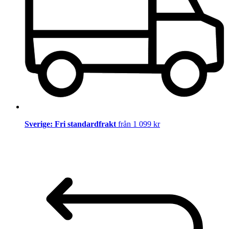
Sverige: Fri standardfrakt
från 1 099 kr