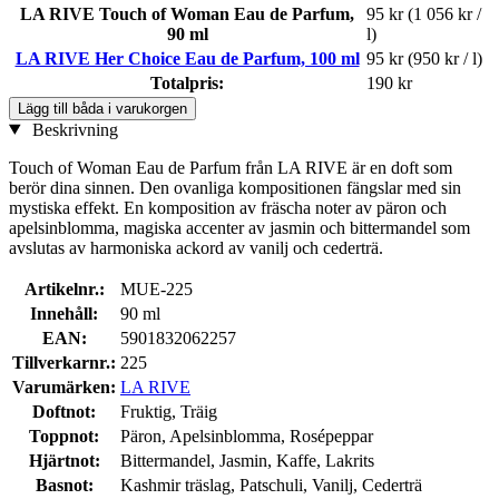
LA RIVE Touch of Woman Eau de Parfum,
95 kr
(1 056 kr /
90 ml
l)
LA RIVE Her Choice Eau de Parfum, 100 ml
95 kr
(950 kr / l)
Totalpris:
190 kr
Lägg till båda i varukorgen
Beskrivning
Touch of Woman Eau de Parfum från LA RIVE är en doft som
berör dina sinnen. Den ovanliga kompositionen fängslar med sin
mystiska effekt. En komposition av fräscha noter av päron och
apelsinblomma, magiska accenter av jasmin och bittermandel som
avslutas av harmoniska ackord av vanilj och cederträ.
Artikelnr.:
MUE-225
Innehåll:
90 ml
EAN:
5901832062257
Tillverkarnr.:
225
Varumärken:
LA RIVE
Doftnot:
Fruktig, Träig
Toppnot:
Päron, Apelsinblomma, Rosépeppar
Hjärtnot:
Bittermandel, Jasmin, Kaffe, Lakrits
Basnot:
Kashmir träslag, Patschuli, Vanilj, Cederträ