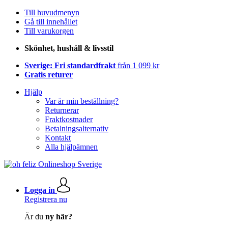
Till huvudmenyn
Gå till innehållet
Till varukorgen
Skönhet, hushåll & livsstil
Sverige: Fri standardfrakt
från 1 099 kr
Gratis returer
Hjälp
Var är min beställning?
Returnerar
Fraktkostnader
Betalningsalternativ
Kontakt
Alla hjälpämnen
Logga in
Registrera nu
Är du
ny här?