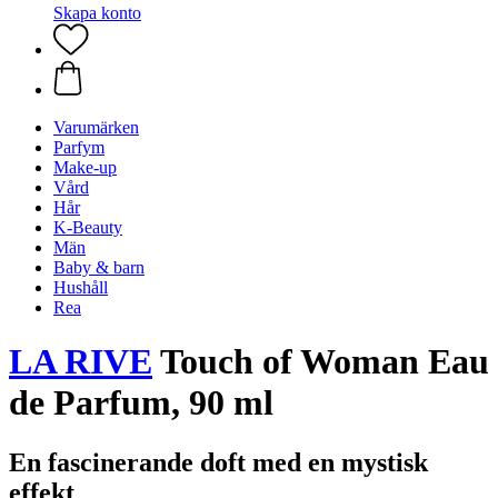
Skapa konto
Varumärken
Parfym
Make-up
Vård
Hår
K-Beauty
Män
Baby & barn
Hushåll
Rea
LA RIVE
Touch of Woman Eau
de Parfum, 90 ml
En fascinerande doft med en mystisk
effekt