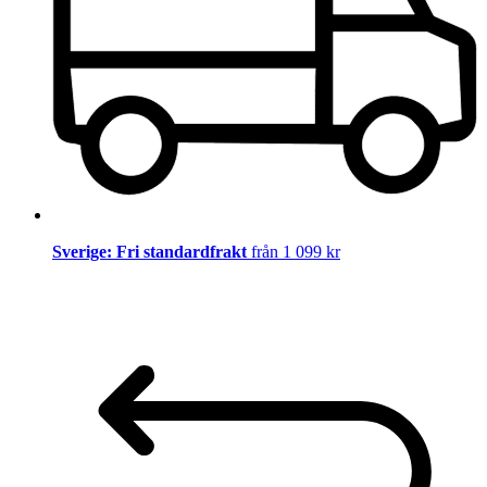
Sverige: Fri standardfrakt
från 1 099 kr