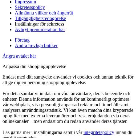
Impressum
Sekretesspolicy
Allmänna villkor och ångerrät
Tillgänglighetsredogörelse
Inställningar för sekretess
Avbryt prenumeration här
Företag
Andra trevliga butiker
Ångra avtalet här
Anpassa din shoppingupplevelse
Endast med ditt samtycke använder vi cookies och annan teknik för
att ge dig en personlig shoppingupplevelse.
För detta samlar vi in data om våra användare, deras beteende och
enheter. Denna information används för att kontinuerligt optimera
vår webbplats, visa personligt anpassad reklam och innehåll samt
analysera användningsstatistik. Vi kan även matcha dina krypterade
uppgifter med externa leverantörer och visa erbjudanden via deras
onlinekanaler – men endast om du redan använder deras tjänster.
Läs gärna mer i inställningarna samt i vår
integritetspolicy
innan du
ger ditt samtycke.