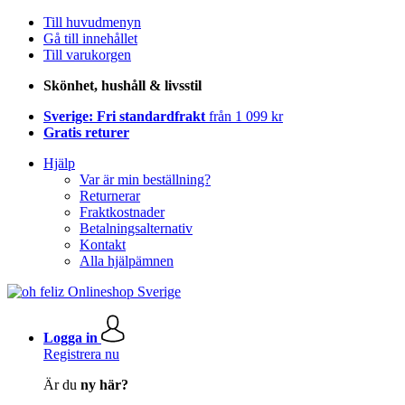
Till huvudmenyn
Gå till innehållet
Till varukorgen
Skönhet, hushåll & livsstil
Sverige: Fri standardfrakt
från 1 099 kr
Gratis returer
Hjälp
Var är min beställning?
Returnerar
Fraktkostnader
Betalningsalternativ
Kontakt
Alla hjälpämnen
Logga in
Registrera nu
Är du
ny här?