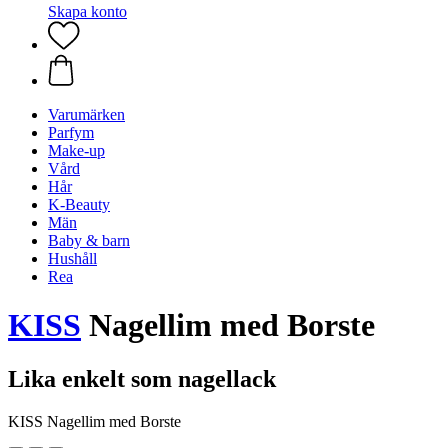
Skapa konto
Varumärken
Parfym
Make-up
Vård
Hår
K-Beauty
Män
Baby & barn
Hushåll
Rea
KISS
Nagellim med Borste
Lika enkelt som nagellack
KISS Nagellim med Borste