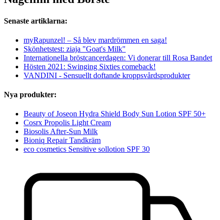
Senaste artiklarna:
myRapunzel! – Så blev mardrömmen en saga!
Skönhetstest: ziaja "Goat's Milk"
Internationella bröstcancerdagen: Vi donerar till Rosa Bandet
Hösten 2021: Swinging Sixties comeback!
VANDINI - Sensuellt doftande kroppsvårdsprodukter
Nya produkter:
Beauty of Joseon Hydra Shield Body Sun Lotion SPF 50+
Cosrx Propolis Light Cream
Biosolis After-Sun Milk
Bioniq Repair Tandkräm
eco cosmetics Sensitive sollotion SPF 30