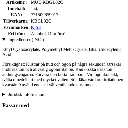
Artikelnr.:
MUE-KBGL02C
Innehåll:
1 st.
EAN:
731509659917
Tillverkarnr.:
KBGL02C
Varumärken:
KISS
Fri från:
Alkohol, Djurförsök
Ingredienser (INCI)
Ethyl Cyanoacrylate, Polymethyl Methacrylate, Bha, Undecylenic
Acid
Försiktighet: Klistrar på hud och ögon på några sekunder. Orsakar
hudirritation och allvarlig ögonirritation. Kan orsaka irritation i
andningsvägarna. Förvara den borta från barn. Vid ögonkontakt,
tvätta omedelbart med mycket vatten. Sök läkarvård om irritationen
kvarstår. Använd endast i väl ventilerade utrymmen.
Juridisk information
Passar med