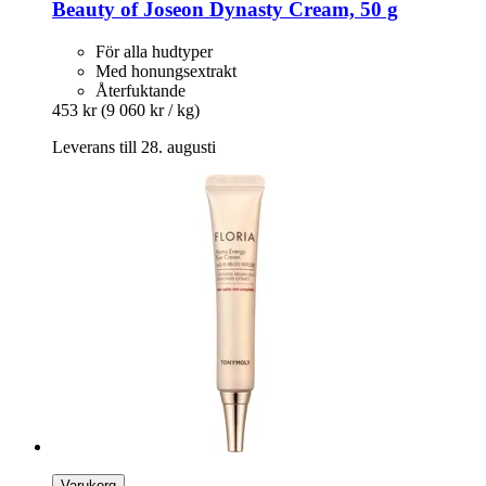
Beauty of Joseon
Dynasty Cream, 50 g
För alla hudtyper
Med honungsextrakt
Återfuktande
453 kr
(9 060 kr / kg)
Leverans till 28. augusti
Varukorg