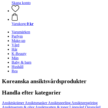
Skapa konto
Varukorg
0 kr
Varumärken
Parfym
Make-up
Vård
Hår
K-Beauty
Män
Baby & barn
Hushåll
Rea
Koreanska ansiktsvårdsprodukter
Handla efter kategorier
Ansiktskrämer
Ansiktsmasker
Ansiktspeeling
Ansiktsrengöring
Ansiktsserum & oljor
Ansiktsvatten & toner
Läppvård
Ögonvård