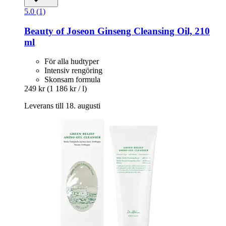
5.0 (1)
Beauty of Joseon
Ginseng Cleansing Oil, 210
ml
För alla hudtyper
Intensiv rengöring
Skonsam formula
249 kr
(1 186 kr / l)
Leverans till 18. augusti