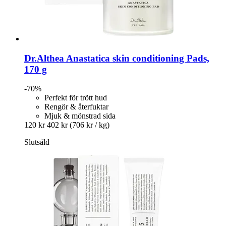
Dr.Althea
Anastatica skin conditioning Pads,
170 g
-70%
Perfekt för trött hud
Rengör & återfuktar
Mjuk & mönstrad sida
120 kr
402 kr
(706 kr / kg)
Slutsåld