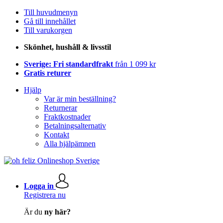
Till huvudmenyn
Gå till innehållet
Till varukorgen
Skönhet, hushåll & livsstil
Sverige: Fri standardfrakt
från 1 099 kr
Gratis returer
Hjälp
Var är min beställning?
Returnerar
Fraktkostnader
Betalningsalternativ
Kontakt
Alla hjälpämnen
Logga in
Registrera nu
Är du
ny här?