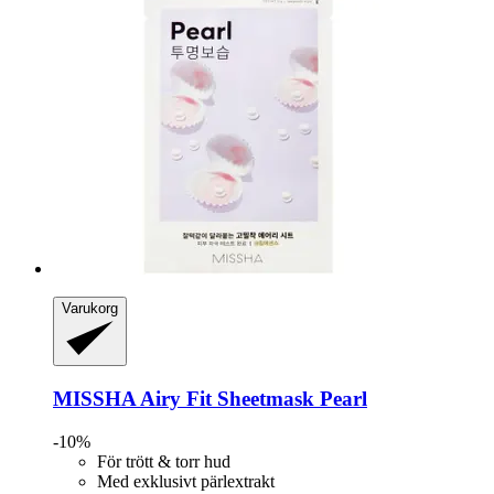
Varukorg
MISSHA
Airy Fit Sheetmask Pearl
-10%
För trött & torr hud
Med exklusivt pärlextrakt