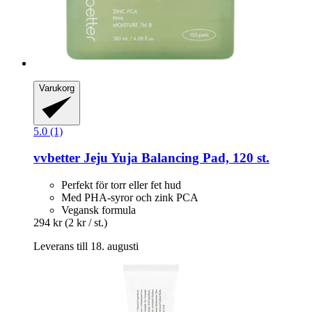
Varukorg
5.0 (1)
vvbetter
Jeju Yuja Balancing Pad, 120 st.
Perfekt för torr eller fet hud
Med PHA-syror och zink PCA
Vegansk formula
294 kr
(2 kr / st.)
Leverans till 18. augusti