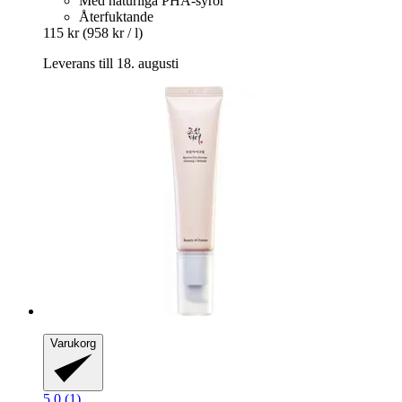
Med naturliga PHA-syror
Återfuktande
115 kr
(958 kr / l)
Leverans till 18. augusti
Varukorg
5.0 (1)