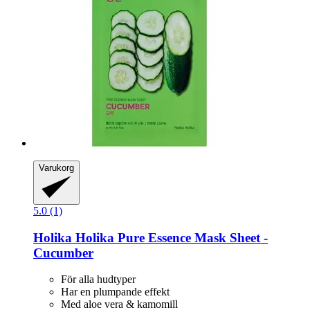
Varukorg
5.0 (1)
Holika Holika
Pure Essence Mask Sheet -​
Cucumber
För alla hudtyper
Har en plumpande effekt
Med aloe vera & kamomill