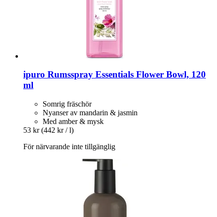
ipuro
Rumsspray Essentials Flower Bowl, 120
ml
Somrig fräschör
Nyanser av mandarin & jasmin
Med amber & mysk
53 kr
(442 kr / l)
För närvarande inte tillgänglig