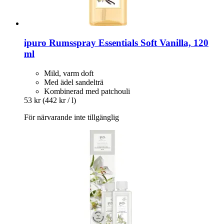
ipuro
Rumsspray Essentials Soft Vanilla, 120
ml
Mild, varm doft
Med ädel sandelträ
Kombinerad med patchouli
53 kr
(442 kr / l)
För närvarande inte tillgänglig