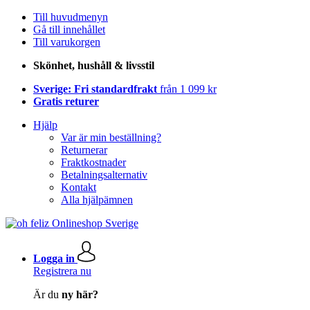
Till huvudmenyn
Gå till innehållet
Till varukorgen
Skönhet, hushåll & livsstil
Sverige: Fri standardfrakt
från 1 099 kr
Gratis returer
Hjälp
Var är min beställning?
Returnerar
Fraktkostnader
Betalningsalternativ
Kontakt
Alla hjälpämnen
Logga in
Registrera nu
Är du
ny här?