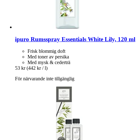
ipuro
Rumsspray Essentials White Lily, 120 ml
Frisk blommig doft
Med toner av persika
Med mysk & cederträ
53 kr
(442 kr / l)
För närvarande inte tillgänglig