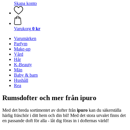
Skapa konto
Varukorg
0 kr
Varumärken
Parfym
Make-up
Vård
Hår
K-Beauty
Män
Baby & barn
Hushåll
Rea
Rumsdofter och mer från ipuro
Med det breda sortimentet av dofter från
ipuro
kan du säkerställa
härlig fräschör i ditt hem och din bil! Med det stora urvalet finns det
en passande doft för alla - låt dig föras in i dofternas värld!