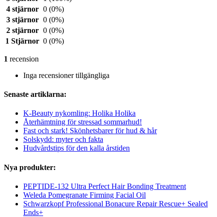
4 stjärnor
0
(0%)
3 stjärnor
0
(0%)
2 stjärnor
0
(0%)
1 Stjärnor
0
(0%)
1
recension
Inga recensioner tillgängliga
Senaste artiklarna:
K-Beauty nykomling: Holika Holika
Återhämtning för stressad sommarhud!
Fast och stark! Skönhetsbarer för hud & hår
Solskydd: myter och fakta
Hudvårdstips för den kalla årstiden
Nya produkter:
PEPTIDE-132 Ultra Perfect Hair Bonding Treatment
Weleda Pomegranate Firming Facial Oil
Schwarzkopf Professional Bonacure Repair Rescue+ Sealed
Ends+