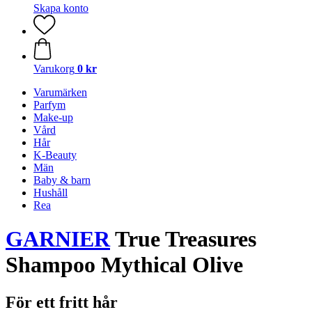
Skapa konto
Varukorg
0 kr
Varumärken
Parfym
Make-up
Vård
Hår
K-Beauty
Män
Baby & barn
Hushåll
Rea
GARNIER
True Treasures
Shampoo Mythical Olive
För ett fritt hår