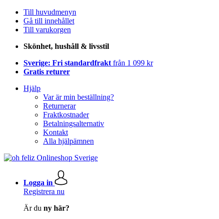
Till huvudmenyn
Gå till innehållet
Till varukorgen
Skönhet, hushåll & livsstil
Sverige: Fri standardfrakt
från 1 099 kr
Gratis returer
Hjälp
Var är min beställning?
Returnerar
Fraktkostnader
Betalningsalternativ
Kontakt
Alla hjälpämnen
Logga in
Registrera nu
Är du
ny här?