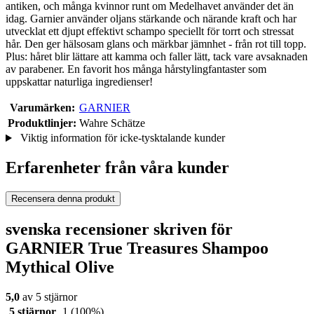
antiken, och många kvinnor runt om Medelhavet använder det än
idag. Garnier använder oljans stärkande och närande kraft och har
utvecklat ett djupt effektivt schampo speciellt för torrt och stressat
hår. Den ger hälsosam glans och märkbar jämnhet - från rot till topp.
Plus: håret blir lättare att kamma och faller lätt, tack vare avsaknaden
av parabener. En favorit hos många hårstylingfantaster som
uppskattar naturliga ingredienser!
Varumärken:
GARNIER
Produktlinjer:
Wahre Schätze
Viktig information för icke-tysktalande kunder
Erfarenheter från våra kunder
Recensera denna produkt
svenska recensioner skriven för
GARNIER True Treasures Shampoo
Mythical Olive
5,0
av 5 stjärnor
5 stjärnor
1
(100%)