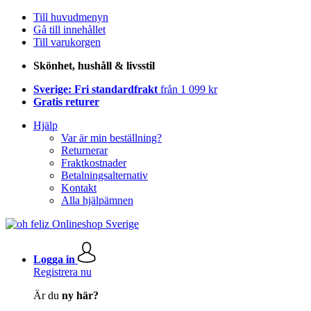
Till huvudmenyn
Gå till innehållet
Till varukorgen
Skönhet, hushåll & livsstil
Sverige: Fri standardfrakt
från 1 099 kr
Gratis returer
Hjälp
Var är min beställning?
Returnerar
Fraktkostnader
Betalningsalternativ
Kontakt
Alla hjälpämnen
Logga in
Registrera nu
Är du
ny här?