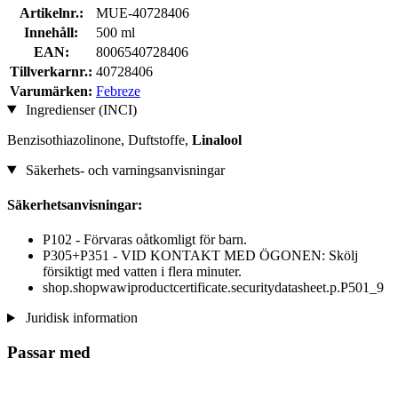
Artikelnr.:
MUE-40728406
Innehåll:
500 ml
EAN:
8006540728406
Tillverkarnr.:
40728406
Varumärken:
Febreze
Ingredienser (INCI)
Benzisothiazolinone, Duftstoffe,
Linalool
Säkerhets- och varningsanvisningar
Säkerhetsanvisningar:
P102 - Förvaras oåtkomligt för barn.
P305+P351 - VID KONTAKT MED ÖGONEN: Skölj
försiktigt med vatten i flera minuter.
shop.shopwawiproductcertificate.securitydatasheet.p.P501_9
Juridisk information
Passar med