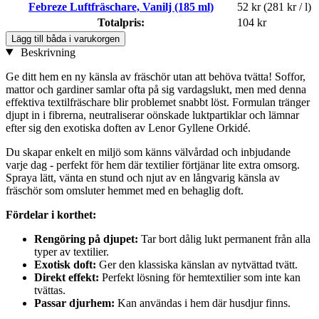
Febreze Luftfräschare, Vanilj (185 ml)
52 kr
(281 kr / l)
Totalpris:
104 kr
Lägg till båda i varukorgen
Beskrivning
Ge ditt hem en ny känsla av fräschör utan att behöva tvätta! Soffor,
mattor och gardiner samlar ofta på sig vardagslukt, men med denna
effektiva textilfräschare blir problemet snabbt löst. Formulan tränger
djupt in i fibrerna, neutraliserar oönskade luktpartiklar och lämnar
efter sig den exotiska doften av Lenor Gyllene Orkidé.
Du skapar enkelt en miljö som känns välvårdad och inbjudande
varje dag - perfekt för hem där textilier förtjänar lite extra omsorg.
Spraya lätt, vänta en stund och njut av en långvarig känsla av
fräschör som omsluter hemmet med en behaglig doft.
Fördelar i korthet:
Rengöring på djupet:
Tar bort dålig lukt permanent från alla
typer av textilier.
Exotisk doft:
Ger den klassiska känslan av nytvättad tvätt.
Direkt effekt:
Perfekt lösning för hemtextilier som inte kan
tvättas.
Passar djurhem:
Kan användas i hem där husdjur finns.