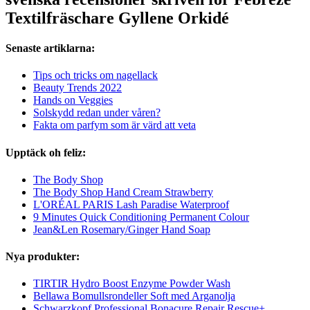
Textilfräschare Gyllene Orkidé
Senaste artiklarna:
Tips och tricks om nagellack
Beauty Trends 2022
Hands on Veggies
Solskydd redan under våren?
Fakta om parfym som är värd att veta
Upptäck oh feliz:
The Body Shop
The Body Shop Hand Cream Strawberry
L'ORÉAL PARIS Lash Paradise Waterproof
9 Minutes Quick Conditioning Permanent Colour
Jean&Len Rosemary/Ginger Hand Soap
Nya produkter:
TIRTIR Hydro Boost Enzyme Powder Wash
Bellawa Bomullsrondeller Soft med Arganolja
Schwarzkopf Professional Bonacure Repair Rescue+