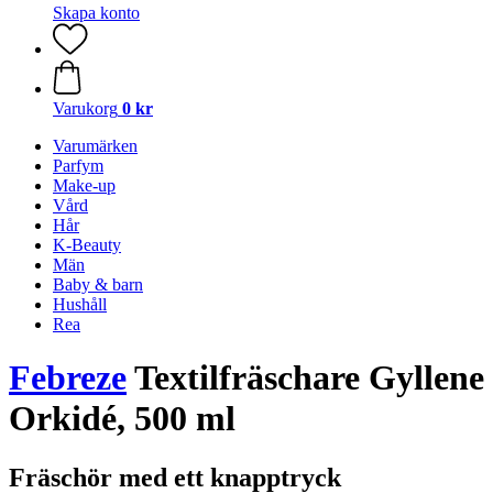
Skapa konto
Varukorg
0 kr
Varumärken
Parfym
Make-up
Vård
Hår
K-Beauty
Män
Baby & barn
Hushåll
Rea
Febreze
Textilfräschare Gyllene
Orkidé, 500 ml
Fräschör med ett knapptryck