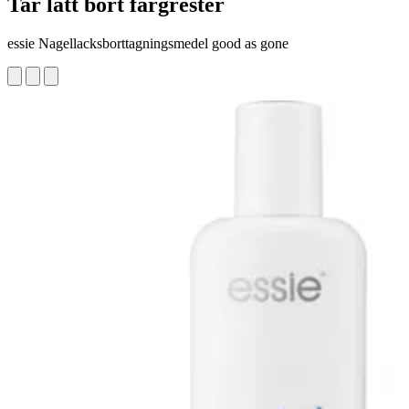
Tar lätt bort färgrester
essie Nagellacksborttagningsmedel good as gone