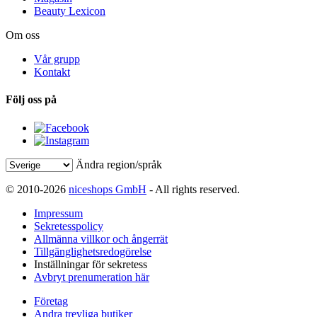
Beauty Lexicon
Om oss
Vår grupp
Kontakt
Följ oss på
Ändra region/språk
© 2010-2026
niceshops GmbH
- All rights reserved.
Impressum
Sekretesspolicy
Allmänna villkor och ångerrät
Tillgänglighetsredogörelse
Inställningar för sekretess
Avbryt prenumeration här
Företag
Andra trevliga butiker