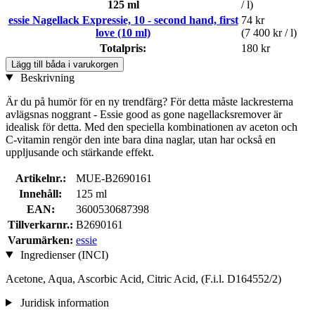
125 ml
/ l)
essie Nagellack Expressie, 10 - second hand, first
74 kr
love (10 ml)
(7 400 kr / l)
Totalpris:
180 kr
Lägg till båda i varukorgen
Beskrivning
Är du på humör för en ny trendfärg? För detta måste lackresterna
avlägsnas noggrant - Essie good as gone nagellacksremover är
idealisk för detta. Med den speciella kombinationen av aceton och
C-vitamin rengör den inte bara dina naglar, utan har också en
uppljusande och stärkande effekt.
Artikelnr.:
MUE-B2690161
Innehåll:
125 ml
EAN:
3600530687398
Tillverkarnr.:
B2690161
Varumärken:
essie
Ingredienser (INCI)
Acetone, Aqua, Ascorbic Acid, Citric Acid, (F.i.l. D164552/2)
Juridisk information