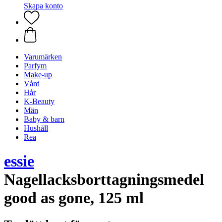
Skapa konto
Varumärken
Parfym
Make-up
Vård
Hår
K-Beauty
Män
Baby & barn
Hushåll
Rea
essie
Nagellacksborttagningsmedel
good as gone, 125 ml