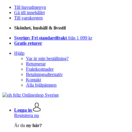
Till huvudmenyn
Gå till innehållet
Till varukorgen
Skönhet, hushåll & livsstil
Sverige: Fri standardfrakt
från 1 099 kr
Gratis returer
Hjälp
Var är min beställning?
Returnerar
Fraktkostnader
Betalningsalternativ
Kontakt
Alla hjälpämnen
Logga in
Registrera nu
Är du
ny här?