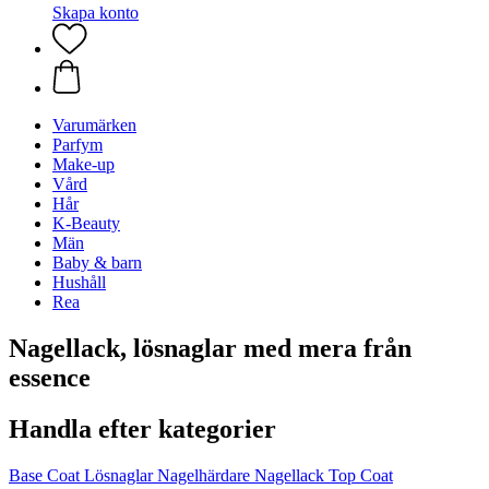
Skapa konto
Varumärken
Parfym
Make-up
Vård
Hår
K-Beauty
Män
Baby & barn
Hushåll
Rea
Nagellack, lösnaglar med mera från
essence
Handla efter kategorier
Base Coat
Lösnaglar
Nagelhärdare
Nagellack
Top Coat