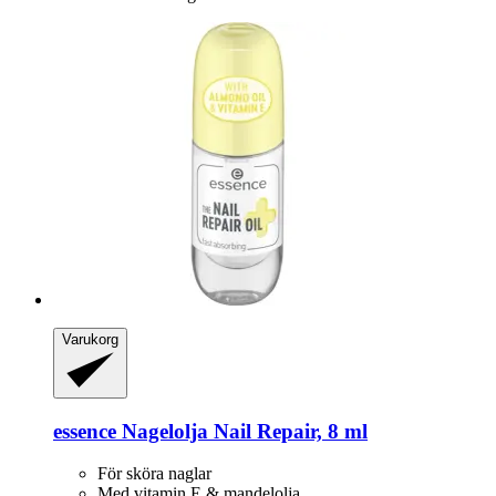
Varukorg
essence
Nagelolja Nail Repair, 8 ml
För sköra naglar
Med vitamin E & mandelolja