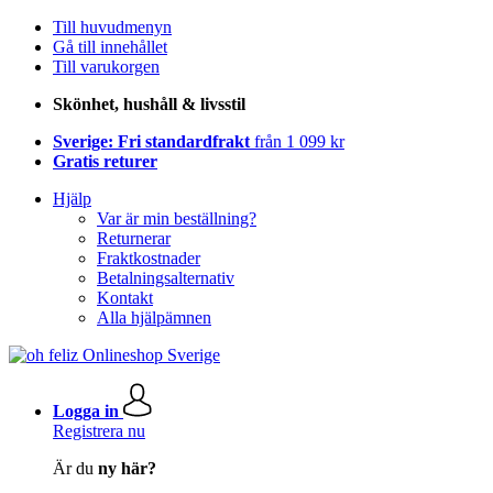
Till huvudmenyn
Gå till innehållet
Till varukorgen
Skönhet, hushåll & livsstil
Sverige: Fri standardfrakt
från 1 099 kr
Gratis returer
Hjälp
Var är min beställning?
Returnerar
Fraktkostnader
Betalningsalternativ
Kontakt
Alla hjälpämnen
Logga in
Registrera nu
Är du
ny här?