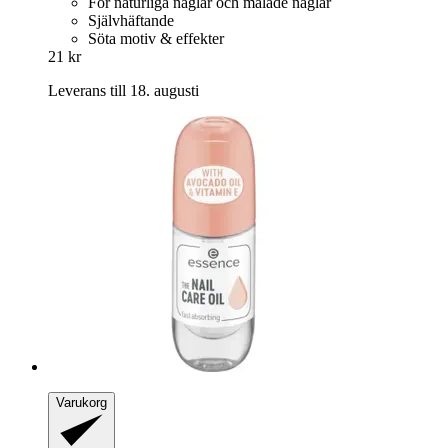
För naturliga naglar och målade naglar
Självhäftande
Söta motiv & effekter
21 kr
Leverans till 18. augusti
Varukorg