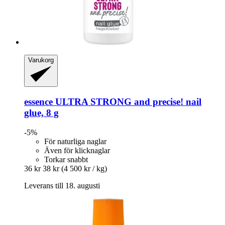
Varukorg
essence
ULTRA STRONG and precise! nail
glue, 8 g
-5%
För naturliga naglar
Även för klicknaglar
Torkar snabbt
36 kr
38 kr
(4 500 kr / kg)
Leverans till 18. augusti