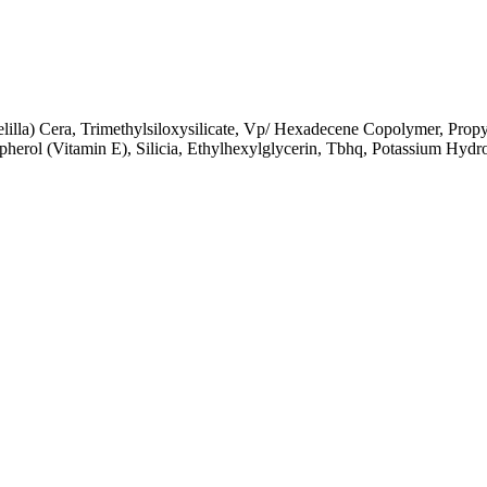
illa) Cera, Trimethylsiloxysilicate, Vp/ Hexadecene Copolymer, Prop
pherol (Vitamin E), Silicia, Ethylhexylglycerin, Tbhq, Potassium Hyd