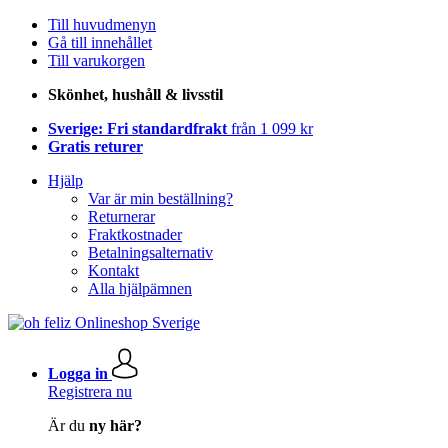
Till huvudmenyn
Gå till innehållet
Till varukorgen
Skönhet, hushåll & livsstil
Sverige: Fri standardfrakt
från 1 099 kr
Gratis returer
Hjälp
Var är min beställning?
Returnerar
Fraktkostnader
Betalningsalternativ
Kontakt
Alla hjälpämnen
Logga in
Registrera nu
Är du
ny här?