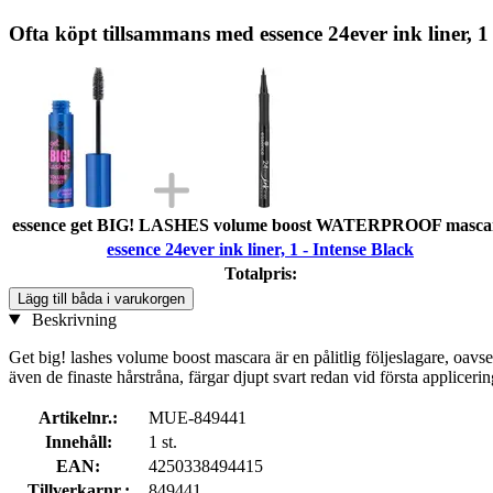
Ofta köpt tillsammans med essence 24ever ink liner, 1 
essence get BIG! LASHES volume boost WATERPROOF masca
essence 24ever ink liner, 1 - Intense Black
Totalpris:
Lägg till båda i varukorgen
Beskrivning
Get big! lashes volume boost mascara är en pålitlig följeslagare, oavse
även de finaste hårstråna, färgar djupt svart redan vid första appliceri
Artikelnr.:
MUE-849441
Innehåll:
1 st.
EAN:
4250338494415
Tillverkarnr.:
849441