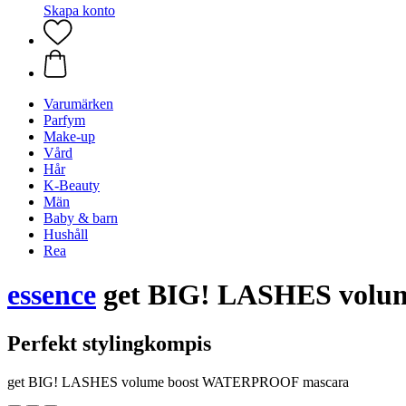
Skapa konto
Varumärken
Parfym
Make-up
Vård
Hår
K-Beauty
Män
Baby & barn
Hushåll
Rea
essence
get BIG! LASHES vol
Perfekt stylingkompis
get BIG! LASHES volume boost WATERPROOF mascara