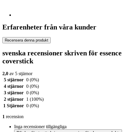
Erfarenheter från våra kunder
Recensera denna produkt
svenska recensioner skriven för essence
coverstick
2,0
av 5 stjärnor
5 stjärnor
0
(0%)
4 stjärnor
0
(0%)
3 stjärnor
0
(0%)
2 stjärnor
1
(100%)
1 Stjärnor
0
(0%)
1
recension
Inga recensioner tillgängliga