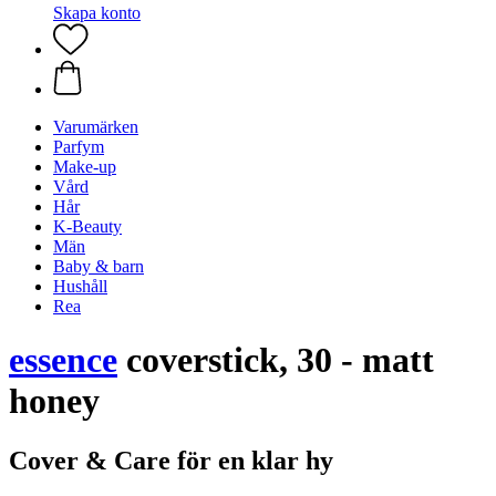
Skapa konto
Varumärken
Parfym
Make-up
Vård
Hår
K-Beauty
Män
Baby & barn
Hushåll
Rea
essence
coverstick, 30 - matt
honey
Cover & Care för en klar hy