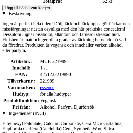
Totalpris:
62 kr
Lägg till båda i varukorgen
Beskrivning
Ingen är perfekt hela tiden! Dölj, täck och täck upp - gör fläckar och
missfärgningar nästan osynliga med den här praktiska concealern!
Dessutom lugnar bisabolol, allantoin och farnesol stressad hud.
Finishen är matt och ger olika grader av täckning beroende på vad
du föredrar. Produkten är vegansk och innehåller varken alkohol
eller parfym.
Artikelnr.:
MUE-221989
Innehåll:
1 st.
EAN:
4251232219890
Tillverkarnr.:
221989
Varumärken:
essence
Hudtyp:
för alla hudtyper
Produktfunktion:
Vegansk
Fri från:
Alkohol, Parfym, Djurförsök
Ingredienser (INCI)
Ethylhexyl Palmitate, Calcium Carbonate, Cera Microcristallina,
Euphorbia Cerifera (Candelilla) Cera, Synthetic Wax, Silica