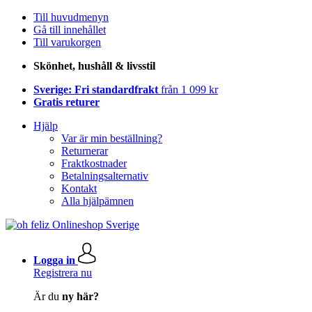
Till huvudmenyn
Gå till innehållet
Till varukorgen
Skönhet, hushåll & livsstil
Sverige: Fri standardfrakt
från 1 099 kr
Gratis returer
Hjälp
Var är min beställning?
Returnerar
Fraktkostnader
Betalningsalternativ
Kontakt
Alla hjälpämnen
Logga in
Registrera nu
Är du
ny här?