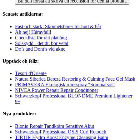
Bli den första att skriva en recension för denna produkt.
Senaste artiklarna:
Fast och stark! Skönhetsbarer för hud & hår
Åh nej! Håravfall!
Checklista för rätt plattång
Solskydd - det du bör veta!
Do’s and Dont’s vid akne
Upptäck oh feliz:
Tesori d'Oriente
Natura Siberica Bereza Restoring & Calming Face Gel Mask
PRIMAVERA Ekologisk rumsspray "Sommarsol"
NIVEA Power Repair Repair Conditioner
Schwarzkopf Professional BLONDME Premium Lightener
9+
Nya produkter:
Bioniq Repair Tandkräm Sensitive Akut
Schwarzkopf Professional OSiS Curl Retouch
TIRTIR Hydro Boost Enzyme Cleansing Balm