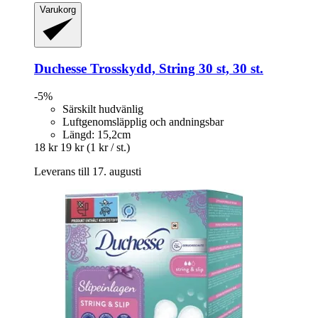
Varukorg
Duchesse
Trosskydd, String 30 st, 30 st.
-5%
Särskilt hudvänlig
Luftgenomsläpplig och andningsbar
Längd: 15,2cm
18 kr
19 kr
(1 kr / st.)
Leverans till 17. augusti