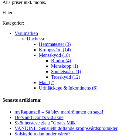
Alla priser inkl. moms.
Filter
Kategorier:
Varumärken
Duchesse
Hemmatester (3)
Kroppsvård (14)
Mensskydd (18)
Bindor (4)
Menskopp (1)
Sanitetspåse (1)
Trosskydd (12)
Män (2)
Urinläckage & Inkontinens (6)
Senaste artiklarna:
myRapunzel! – Så blev mardrömmen en saga!
Do’s and Dont’s vid akne
Skönhetstest: ziaja "Goat's Milk"
VANDINI - Sensuellt doftande kroppsvårdsprodukter
Solskydd redan under våren?