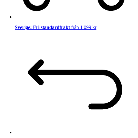
Sverige: Fri standardfrakt
från 1 099 kr