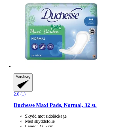
Varukorg
2.0 (1)
Duchesse
Maxi Pads, Normal, 32 st.
Skydd mot sidoläckage
Med skyddsfolie
Längd: 22,5 cm