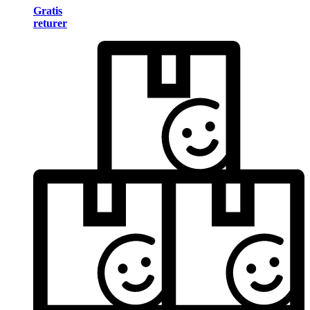
Gratis
returer