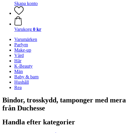
Skapa konto
Varukorg
0 kr
Varumärken
Parfym
Make-up
Vård
Hår
K-Beauty
Män
Baby & barn
Hushåll
Rea
Bindor, trosskydd, tamponger med mera
från Duchesse
Handla efter kategorier