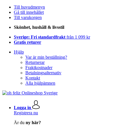
Till huvudmenyn
Gå till innehållet
Till varukorgen
Skönhet, hushåll & livsstil
Sverige: Fri standardfrakt
från 1 099 kr
Gratis returer
Hjälp
Var är min beställning?
Returnerar
Fraktkostnader
Betalningsalternativ
Kontakt
Alla hjälpämnen
Logga in
Registrera nu
Är du
ny här?