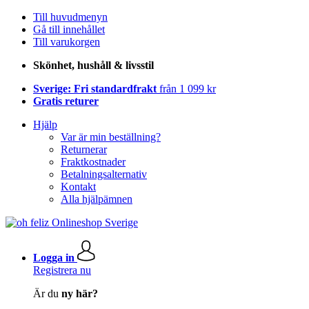
Till huvudmenyn
Gå till innehållet
Till varukorgen
Skönhet, hushåll & livsstil
Sverige: Fri standardfrakt
från 1 099 kr
Gratis returer
Hjälp
Var är min beställning?
Returnerar
Fraktkostnader
Betalningsalternativ
Kontakt
Alla hjälpämnen
Logga in
Registrera nu
Är du
ny här?