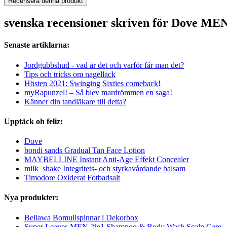
Recensera denna produkt
svenska recensioner skriven för Dove ME
Senaste artiklarna:
Jordgubbshud - vad är det och varför får man det?
Tips och tricks om nagellack
Hösten 2021: Swinging Sixties comeback!
myRapunzel! – Så blev mardrömmen en saga!
Känner din tandläkare till detta?
Upptäck oh feliz:
Dove
bondi sands Gradual Tan Face Lotion
MAYBELLINE Instant Anti-Age Effekt Concealer
milk_shake Integritets- och styrkavårdande balsam
Timodore Oxiderat Fotbadsalt
Nya produkter:
Bellawa Bomullspinnar i Dekorbox
Super Leaves MEN 2in1 Shampoo & Body Wash Scalp Care