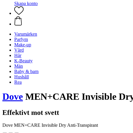
Skapa konto
Varumärken
Parfym
Make-up
Vård
Hår
K-Beauty
Män
Baby & barn
Hushåll
Rea
Dove
MEN+CARE Invisible Dry 
Effektivt mot svett
Dove MEN+CARE Invisible Dry Anti-Transpirant