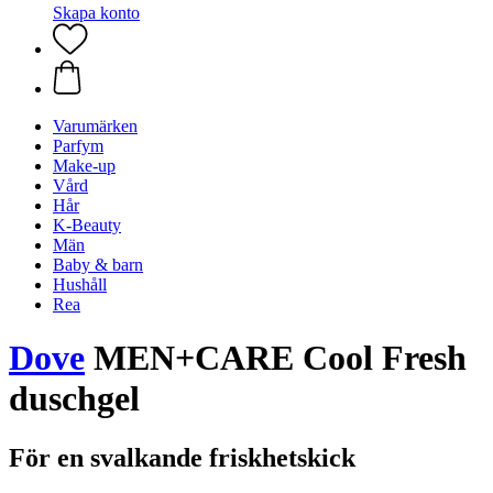
Skapa konto
Varumärken
Parfym
Make-up
Vård
Hår
K-Beauty
Män
Baby & barn
Hushåll
Rea
Dove
MEN+CARE Cool Fresh
duschgel
För en svalkande friskhetskick