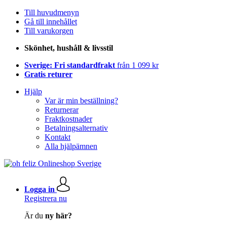
Till huvudmenyn
Gå till innehållet
Till varukorgen
Skönhet, hushåll & livsstil
Sverige: Fri standardfrakt
från 1 099 kr
Gratis returer
Hjälp
Var är min beställning?
Returnerar
Fraktkostnader
Betalningsalternativ
Kontakt
Alla hjälpämnen
Logga in
Registrera nu
Är du
ny här?