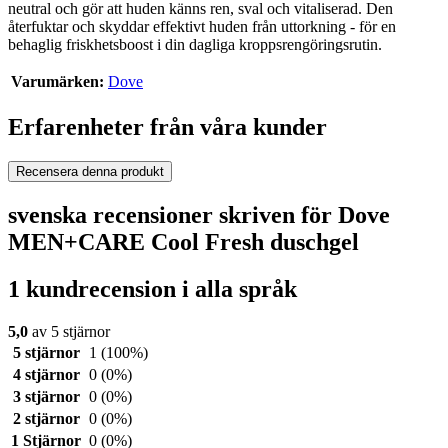
neutral och gör att huden känns ren, sval och vitaliserad. Den
återfuktar och skyddar effektivt huden från uttorkning - för en
behaglig friskhetsboost i din dagliga kroppsrengöringsrutin.
Varumärken:
Dove
Erfarenheter från våra kunder
Recensera denna produkt
svenska recensioner skriven för Dove
MEN+CARE Cool Fresh duschgel
1 kundrecension i alla språk
5,0
av 5 stjärnor
5 stjärnor
1
(100%)
4 stjärnor
0
(0%)
3 stjärnor
0
(0%)
2 stjärnor
0
(0%)
1 Stjärnor
0
(0%)