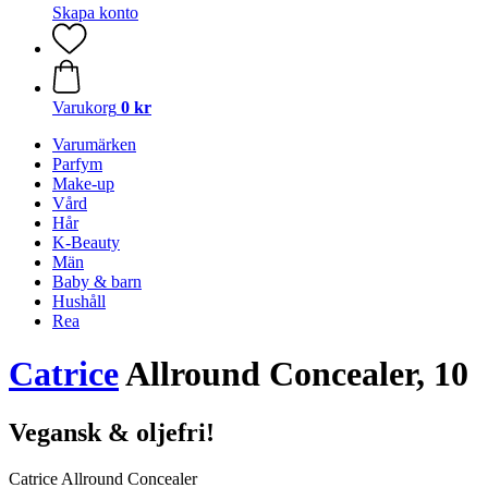
Skapa konto
Varukorg
0 kr
Varumärken
Parfym
Make-up
Vård
Hår
K-Beauty
Män
Baby & barn
Hushåll
Rea
Catrice
Allround Concealer, 10
Vegansk & oljefri!
Catrice Allround Concealer