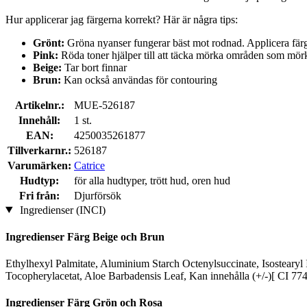
Hur applicerar jag färgerna korrekt? Här är några tips:
Grönt:
Gröna nyanser fungerar bäst mot rodnad. Applicera fä
Pink:
Röda toner hjälper till att täcka mörka områden som mör
Beige:
Tar bort finnar
Brun:
Kan också användas för contouring
Artikelnr.:
MUE-526187
Innehåll:
1 st.
EAN:
4250035261877
Tillverkarnr.:
526187
Varumärken:
Catrice
Hudtyp:
för alla hudtyper, trött hud, oren hud
Fri från:
Djurförsök
Ingredienser (INCI)
Ingredienser Färg Beige och Brun
Ethylhexyl Palmitate, Aluminium Starch Octenylsuccinate, Isostearyl I
Tocopherylacetat, Aloe Barbadensis Leaf, Kan innehålla (+/-)[ CI 77
Ingredienser Färg Grön och Rosa