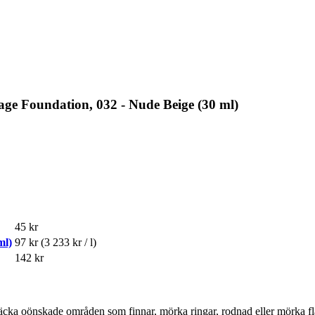
ge Foundation, 032 - Nude Beige (30 ml)
45 kr
ml)
97 kr
(3 233 kr / l)
142 kr
t täcka oönskade områden som finnar, mörka ringar, rodnad eller mörka fl