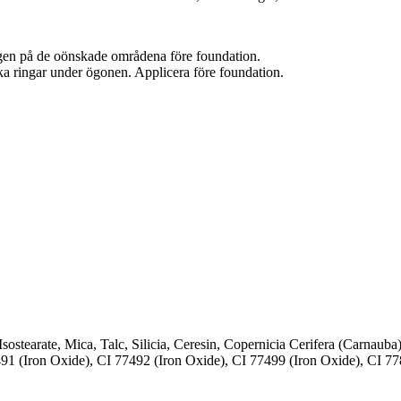
rgen på de oönskade områdena före foundation.
ka ringar under ögonen. Applicera före foundation.
sostearate, Mica, Talc, Silicia, Ceresin, Copernicia Cerifera (Carnaub
491 (Iron Oxide), CI 77492 (Iron Oxide), CI 77499 (Iron Oxide), CI 7