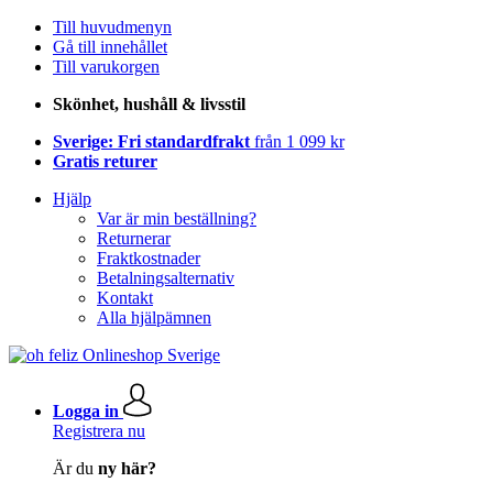
Till huvudmenyn
Gå till innehållet
Till varukorgen
Skönhet, hushåll & livsstil
Sverige: Fri standardfrakt
från 1 099 kr
Gratis returer
Hjälp
Var är min beställning?
Returnerar
Fraktkostnader
Betalningsalternativ
Kontakt
Alla hjälpämnen
Logga in
Registrera nu
Är du
ny här?