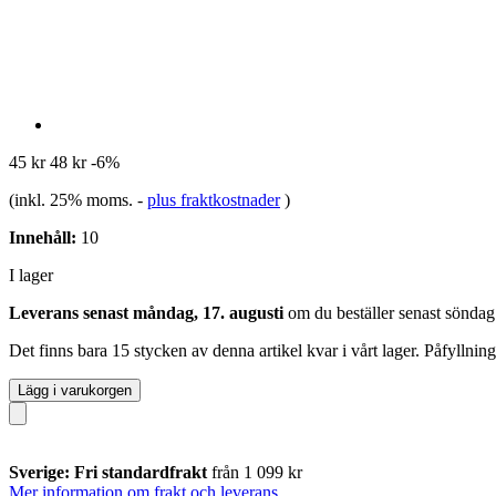
45 kr
48 kr
-6%
(inkl. 25% moms.
-
plus fraktkostnader
)
Innehåll:
10
I lager
Leverans senast måndag, 17. augusti
om du beställer senast
söndag
Det finns bara 15 stycken av denna artikel kvar i vårt lager. Påfyllnin
Lägg i varukorgen
Sverige: Fri standardfrakt
från 1 099 kr
Mer information om frakt och leverans