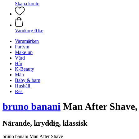
Skapa konto
Varukorg
0 kr
Varumärken
Parfym
Make-up
Vård
Hår
K-Beauty
Män
Baby & barn
Hushåll
Rea
bruno banani
Man After Shave,
Närande, kryddig, klassisk
bruno banani Man After Shave