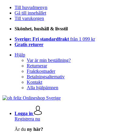
Till huvudmenyn
Gå till innehållet
Till varukorgen
Skönhet, hushåll & livsstil
Sverige: Fri standardfrakt
från 1 099 kr
Gratis returer
Hjälp
Var är min beställning?
Returnerar
Fraktkostnader
Betalningsalternativ
Kontakt
Alla hjälpämnen
Logga in
Registrera nu
Är du
ny här?