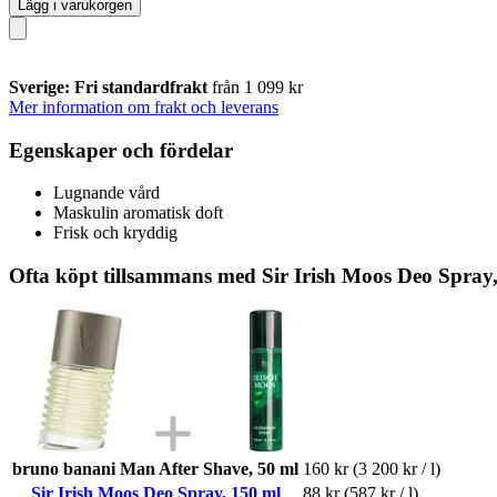
Lägg i varukorgen
Sverige: Fri standardfrakt
från 1 099 kr
Mer information om frakt och leverans
Egenskaper och fördelar
Lugnande vård
Maskulin aromatisk doft
Frisk och kryddig
Ofta köpt tillsammans med Sir Irish Moos Deo Spray
bruno banani Man After Shave, 50 ml
160 kr
(3 200 kr / l)
Sir Irish Moos Deo Spray, 150 ml
88 kr
(587 kr / l)