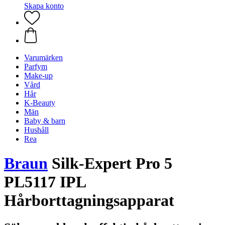
Skapa konto
Varumärken
Parfym
Make-up
Vård
Hår
K-Beauty
Män
Baby & barn
Hushåll
Rea
Braun
Silk-Expert Pro 5
PL5117 IPL
Hårborttagningsapparat