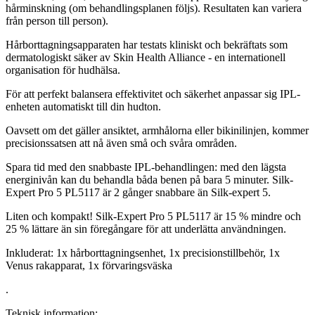
hårminskning (om behandlingsplanen följs). Resultaten kan variera
från person till person).
Hårborttagningsapparaten har testats kliniskt och bekräftats som
dermatologiskt säker av Skin Health Alliance - en internationell
organisation för hudhälsa.
För att perfekt balansera effektivitet och säkerhet anpassar sig IPL-
enheten automatiskt till din hudton.
Oavsett om det gäller ansiktet, armhålorna eller bikinilinjen, kommer
precisionssatsen att nå även små och svåra områden.
Spara tid med den snabbaste IPL-behandlingen: med den lägsta
energinivån kan du behandla båda benen på bara 5 minuter. Silk-
Expert Pro 5 PL5117 är 2 gånger snabbare än Silk-expert 5.
Liten och kompakt! Silk-Expert Pro 5 PL5117 är 15 % mindre och
25 % lättare än sin föregångare för att underlätta användningen.
Inkluderat: 1x hårborttagningsenhet, 1x precisionstillbehör, 1x
Venus rakapparat, 1x förvaringsväska
.
Teknisk information: