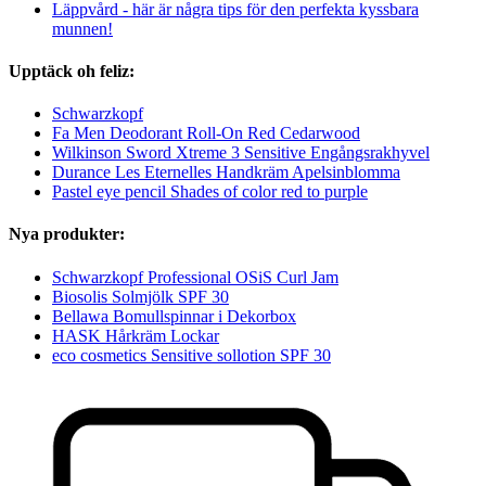
Läppvård - här är några tips för den perfekta kyssbara
munnen!
Upptäck oh feliz:
Schwarzkopf
Fa Men Deodorant Roll-On Red Cedarwood
Wilkinson Sword Xtreme 3 Sensitive Engångsrakhyvel
Durance Les Eternelles Handkräm Apelsinblomma
Pastel eye pencil Shades of color red to purple
Nya produkter:
Schwarzkopf Professional OSiS Curl Jam
Biosolis Solmjölk SPF 30
Bellawa Bomullspinnar i Dekorbox
HASK Hårkräm Lockar
eco cosmetics Sensitive sollotion SPF 30