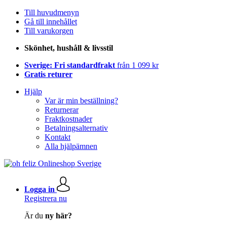
Till huvudmenyn
Gå till innehållet
Till varukorgen
Skönhet, hushåll & livsstil
Sverige: Fri standardfrakt
från 1 099 kr
Gratis returer
Hjälp
Var är min beställning?
Returnerar
Fraktkostnader
Betalningsalternativ
Kontakt
Alla hjälpämnen
Logga in
Registrera nu
Är du
ny här?