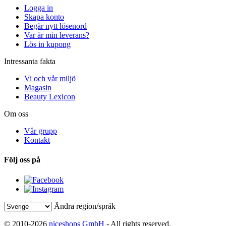
Logga in
Skapa konto
Begär nytt lösenord
Var är min leverans?
Lös in kupong
Intressanta fakta
Vi och vår miljö
Magasin
Beauty Lexicon
Om oss
Vår grupp
Kontakt
Följ oss på
Ändra region/språk
© 2010-2026
niceshops GmbH
- All rights reserved.