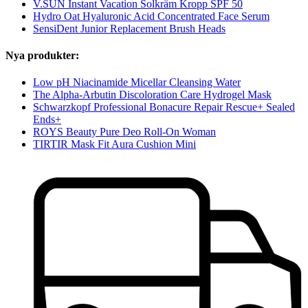
V.SUN Instant Vacation Solkräm Kropp SPF 50
Hydro Oat Hyaluronic Acid Concentrated Face Serum
SensiDent Junior Replacement Brush Heads
Nya produkter:
Low pH Niacinamide Micellar Cleansing Water
The Alpha-Arbutin Discoloration Care Hydrogel Mask
Schwarzkopf Professional Bonacure Repair Rescue+ Sealed
Ends+
ROYS Beauty Pure Deo Roll-On Woman
TIRTIR Mask Fit Aura Cushion Mini