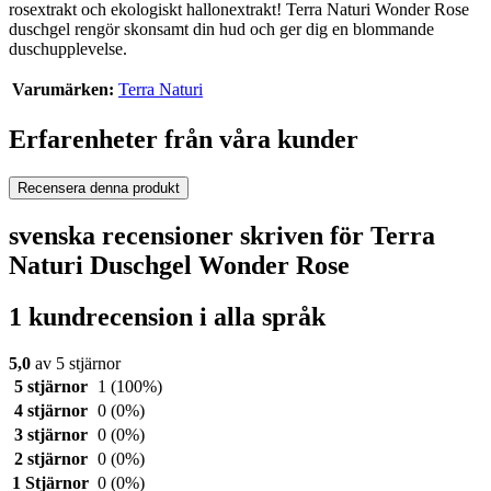
rosextrakt och ekologiskt hallonextrakt! Terra Naturi Wonder Rose
duschgel rengör skonsamt din hud och ger dig en blommande
duschupplevelse.
Varumärken:
Terra Naturi
Erfarenheter från våra kunder
Recensera denna produkt
svenska recensioner skriven för Terra
Naturi Duschgel Wonder Rose
1 kundrecension i alla språk
5,0
av 5 stjärnor
5 stjärnor
1
(100%)
4 stjärnor
0
(0%)
3 stjärnor
0
(0%)
2 stjärnor
0
(0%)
1 Stjärnor
0
(0%)