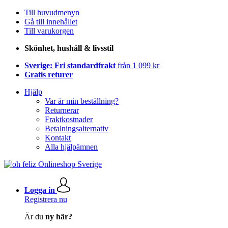
Till huvudmenyn
Gå till innehållet
Till varukorgen
Skönhet, hushåll & livsstil
Sverige: Fri standardfrakt
från 1 099 kr
Gratis returer
Hjälp
Var är min beställning?
Returnerar
Fraktkostnader
Betalningsalternativ
Kontakt
Alla hjälpämnen
Logga in
Registrera nu
Är du
ny här?