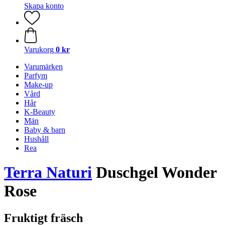
Skapa konto
Varukorg
0 kr
Varumärken
Parfym
Make-up
Vård
Hår
K-Beauty
Män
Baby & barn
Hushåll
Rea
Terra Naturi
Duschgel Wonder
Rose
Fruktigt fräsch