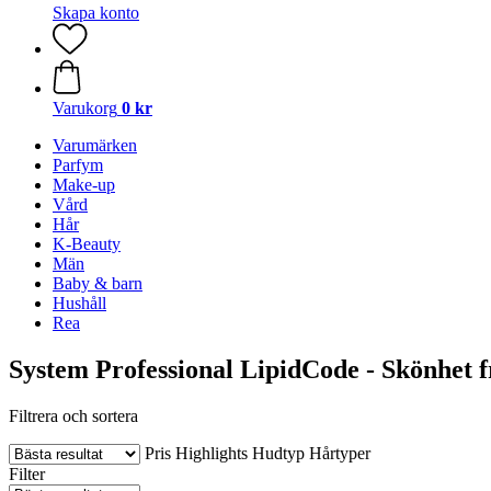
Skapa konto
Varukorg
0 kr
Varumärken
Parfym
Make-up
Vård
Hår
K-Beauty
Män
Baby & barn
Hushåll
Rea
System Professional LipidCode - Skönhet 
Filtrera och sortera
Pris
Highlights
Hudtyp
Hårtyper
Filter