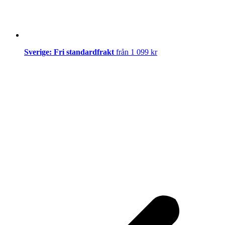
Sverige: Fri standardfrakt
från 1 099 kr