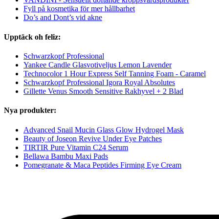
Fyll på kosmetika för mer hållbarhet
Do’s and Dont’s vid akne
Upptäck oh feliz:
Schwarzkopf Professional
Yankee Candle Glasvotiveljus Lemon Lavender
Technocolor 1 Hour Express Self Tanning Foam - Caramel
Schwarzkopf Professional Igora Royal Absolutes
Gillette Venus Smooth Sensitive Rakhyvel + 2 Blad
Nya produkter:
Advanced Snail Mucin Glass Glow Hydrogel Mask
Beauty of Joseon Revive Under Eye Patches
TIRTIR Pure Vitamin C24 Serum
Bellawa Bambu Maxi Pads
Pomegranate & Maca Peptides Firming Eye Cream