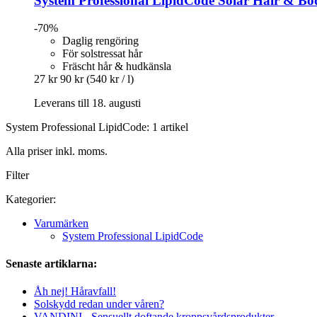
System Professional LipidCode
Solar Hair & Bo
-70%
Daglig rengöring
För solstressat hår
Fräscht hår & hudkänsla
27 kr
90 kr
(540 kr / l)
Leverans till 18. augusti
System Professional LipidCode: 1 artikel
Alla priser inkl. moms.
Filter
Kategorier:
Varumärken
System Professional LipidCode
Senaste artiklarna:
Åh nej! Håravfall!
Solskydd redan under våren?
VANDINI - Sensuellt doftande kroppsvårdsprodukter