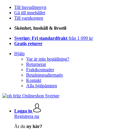
Till huvudmenyn
Gå till innehållet
Till varukorgen
Skönhet, hushåll & livsstil
Sverige: Fri standardfrakt
från 1 099 kr
Gratis returer
Hjälp
Var är min beställning?
Returnerar
Fraktkostnader
Betalningsalternativ
Kontakt
Alla hjälpämnen
Logga in
Registrera nu
Är du
ny här?