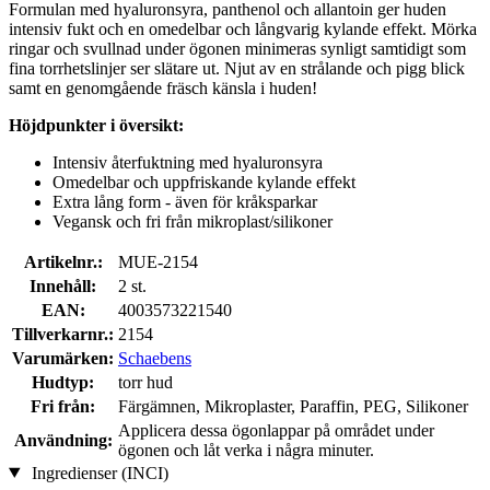
Formulan med hyaluronsyra, panthenol och allantoin ger huden
intensiv fukt och en omedelbar och långvarig kylande effekt. Mörka
ringar och svullnad under ögonen minimeras synligt samtidigt som
fina torrhetslinjer ser slätare ut. Njut av en strålande och pigg blick
samt en genomgående fräsch känsla i huden!
Höjdpunkter i översikt:
Intensiv återfuktning med hyaluronsyra
Omedelbar och uppfriskande kylande effekt
Extra lång form - även för kråksparkar
Vegansk och fri från mikroplast/silikoner
Artikelnr.:
MUE-2154
Innehåll:
2 st.
EAN:
4003573221540
Tillverkarnr.:
2154
Varumärken:
Schaebens
Hudtyp:
torr hud
Fri från:
Färgämnen, Mikroplaster, Paraffin, PEG, Silikoner
Applicera dessa ögonlappar på området under
Användning:
ögonen och låt verka i några minuter.
Ingredienser (INCI)