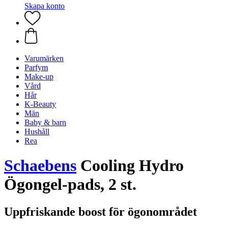
Skapa konto
Varumärken
Parfym
Make-up
Vård
Hår
K-Beauty
Män
Baby & barn
Hushåll
Rea
Schaebens
Cooling Hydro
Ögongel-pads, 2 st.
Uppfriskande boost för ögonområdet