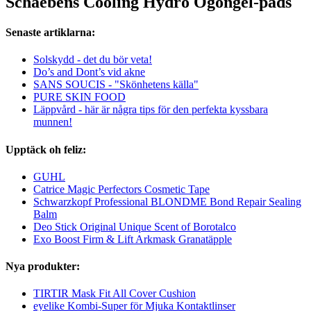
Schaebens Cooling Hydro Ögongel-pads
Senaste artiklarna:
Solskydd - det du bör veta!
Do’s and Dont’s vid akne
SANS SOUCIS - "Skönhetens källa"
PURE SKIN FOOD
Läppvård - här är några tips för den perfekta kyssbara
munnen!
Upptäck oh feliz:
GUHL
Catrice Magic Perfectors Cosmetic Tape
Schwarzkopf Professional BLONDME Bond Repair Sealing
Balm
Deo Stick Original Unique Scent of Borotalco
Exo Boost Firm & Lift Arkmask Granatäpple
Nya produkter:
TIRTIR Mask Fit All Cover Cushion
eyelike Kombi-Super för Mjuka Kontaktlinser