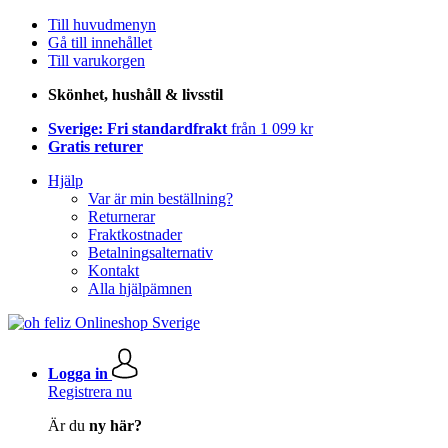
Till huvudmenyn
Gå till innehållet
Till varukorgen
Skönhet, hushåll & livsstil
Sverige: Fri standardfrakt
från 1 099 kr
Gratis returer
Hjälp
Var är min beställning?
Returnerar
Fraktkostnader
Betalningsalternativ
Kontakt
Alla hjälpämnen
Logga in
Registrera nu
Är du
ny här?