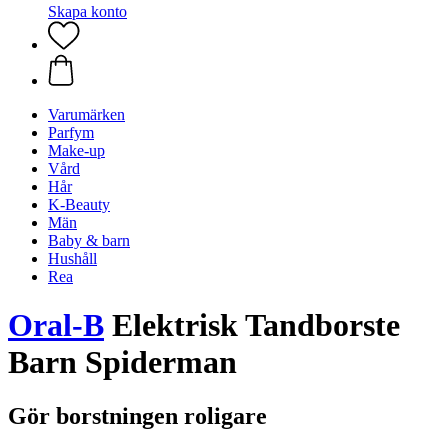
Skapa konto
Varumärken
Parfym
Make-up
Vård
Hår
K-Beauty
Män
Baby & barn
Hushåll
Rea
Oral-B
Elektrisk Tandborste
Barn Spiderman
Gör borstningen roligare