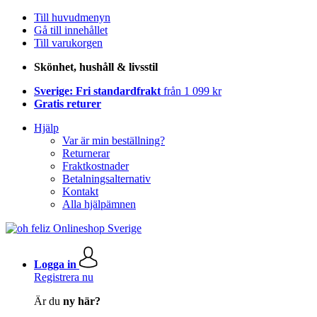
Till huvudmenyn
Gå till innehållet
Till varukorgen
Skönhet, hushåll & livsstil
Sverige: Fri standardfrakt
från 1 099 kr
Gratis returer
Hjälp
Var är min beställning?
Returnerar
Fraktkostnader
Betalningsalternativ
Kontakt
Alla hjälpämnen
Logga in
Registrera nu
Är du
ny här?