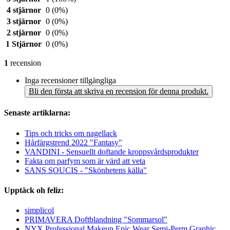
4 stjärnor
0
(0%)
3 stjärnor
0
(0%)
2 stjärnor
0
(0%)
1 Stjärnor
0
(0%)
1
recension
Inga recensioner tillgängliga
Bli den första att skriva en recension för denna produkt.
Senaste artiklarna:
Tips och tricks om nagellack
Hårfärgstrend 2022 "Fantasy"
VANDINI - Sensuellt doftande kroppsvårdsprodukter
Fakta om parfym som är värd att veta
SANS SOUCIS - "Skönhetens källa"
Upptäck oh feliz:
simplicol
PRIMAVERA Doftblandning "Sommarsol"
NYX Professional Makeup Epic Wear Semi-Perm Graphic