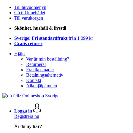
Till huvudmenyn
Gå till innehållet
Till varukorgen
Skönhet, hushåll & livsstil
Sverige: Fri standardfrakt
från 1 099 kr
Gratis returer
Hjälp
Var är min beställning?
Returnerar
Fraktkostnader
Betalningsalternativ
Kontakt
Alla hjälpämnen
Logga in
Registrera nu
Är du
ny här?