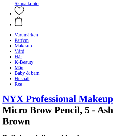
Skapa konto
Varumärken
Parfym
Make-up
Vård
Hår
K-Beauty
Män
Baby & barn
Hushåll
Rea
NYX Professional Makeup
Micro Brow Pencil, 5 - Ash
Brown