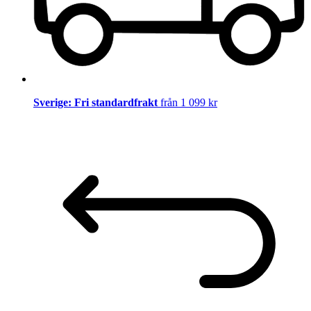
Sverige: Fri standardfrakt
från 1 099 kr