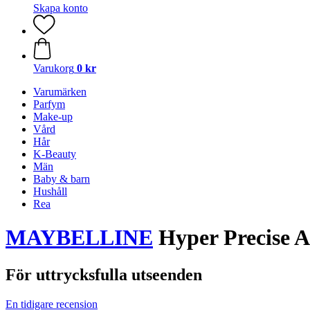
Skapa konto
Varukorg
0 kr
Varumärken
Parfym
Make-up
Vård
Hår
K-Beauty
Män
Baby & barn
Hushåll
Rea
MAYBELLINE
Hyper Precise Al
För uttrycksfulla utseenden
En tidigare recension