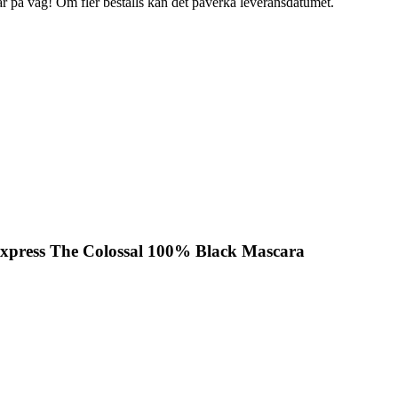
 är på väg! Om fler beställs kan det påverka leveransdatumet.
press The Colossal 100% Black Mascara