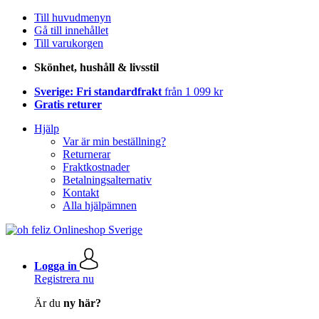
Till huvudmenyn
Gå till innehållet
Till varukorgen
Skönhet, hushåll & livsstil
Sverige: Fri standardfrakt
från 1 099 kr
Gratis returer
Hjälp
Var är min beställning?
Returnerar
Fraktkostnader
Betalningsalternativ
Kontakt
Alla hjälpämnen
Logga in
Registrera nu
Är du
ny här?