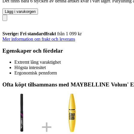
Det finns bara 6 stycken av denna artikel kvar i vårt lager. Påfyllning
Lägg i varukorgen
Sverige: Fri standardfrakt
från 1 099 kr
Mer information om frakt och leverans
Egenskaper och fördelar
Extremt lång varaktighet
Högsta intensitet
Ergonomisk pennform
Ofta köpt tillsammans med MAYBELLINE Volum' Ex