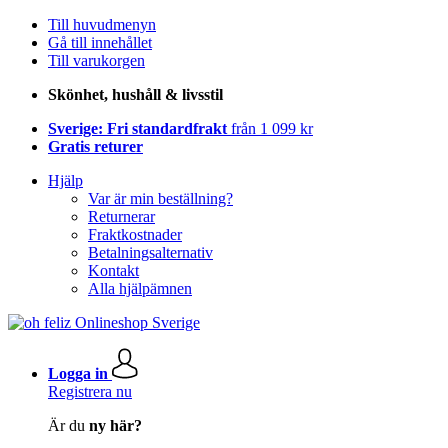
Till huvudmenyn
Gå till innehållet
Till varukorgen
Skönhet, hushåll & livsstil
Sverige: Fri standardfrakt
från 1 099 kr
Gratis returer
Hjälp
Var är min beställning?
Returnerar
Fraktkostnader
Betalningsalternativ
Kontakt
Alla hjälpämnen
Logga in
Registrera nu
Är du
ny här?