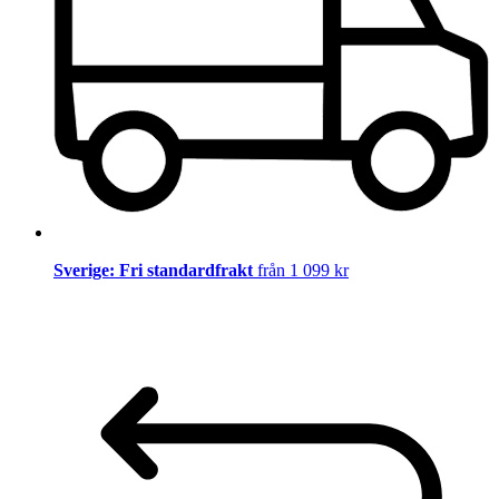
Sverige: Fri standardfrakt
från 1 099 kr