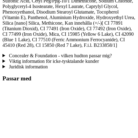
Sulfonic Acid, Cetyl Peg/Ppg-10/1 Dimethicone, Sodium Chloride,
Polyglyceryl-4 Isostearate, Hexyl Laurate, Caprylyl Glycol,
Phenoxyethanol, Disodium Stearoyl Glutamate, Tocopherol
(Vitamin E), Panthenol, Aluminium Hydroxide, Hydroxyethyl Urea,
Silica [nano] Silica, Methicone, Kan innehålla (+/-)[ CI 77891
(Titanium Dioxid), CI 77491 (Iron Oxide), CI 77492 (Iron Oxide),
CI 77499 (Iron Oxide), Mica, CI 15985 (Yellow 6 Lake), CI 42090
(Blue 1 Lake), CI 77510 (Ferric Ammonium Ferrocyanide), CI
45410 (Red 28), CI 15850 (Red 7 Lake), F.i.l. B233858/1]
Concealer & Foundation - vilken hudton passar mig?
Viktig information för icke-tysktalande kunder
Juridisk information
Passar med