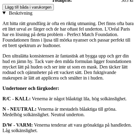
Totalpris:
303 kr
Lägg till båda i varukorgen
Beskrivning
Att hitta rätt grundfärg är ofta en riktig utmaning. Det finns ofta bara
ett litet urval av färger och de har oftast fel underton. L'Oréal Paris
har en lösning på detta problem - Perfect Match Foundation.
Foundationen finns i ljusa till mörka nyanser och passar perfekt till
ett brett spektrum av hudtoner.
Den ultralätta konsistensen är fantastisk att bygga upp och ger din
hud en jämn hy. Tack vare den milda formulan ligger foundationen
mycket lätt på huden och ser inte ut som en mask. Den täcker lätt
rodnad och ojämnheter på ett vackert sätt. Den fuktgivande
makeupen är lätt att applicera och smälter in i huden.
Undertoner och färgkoder:
R/C - KALL:
Venerna är något blåaktigt lila, hög solkänslighet.
N - NEUTRAL:
Venerna är mestadels blåaktiga till gröna.
Medelhög solkänslighet. Neutral underton.
D/W - VARM:
Venerna tenderar att vara grönaktiga på handleden.
Låg solkänslighet.