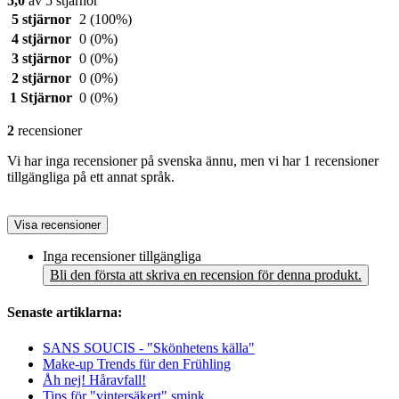
5,0
av 5 stjärnor
5 stjärnor
2
(100%)
4 stjärnor
0
(0%)
3 stjärnor
0
(0%)
2 stjärnor
0
(0%)
1 Stjärnor
0
(0%)
2
recensioner
Vi har inga recensioner på svenska ännu, men vi har 1 recensioner
tillgängliga på ett annat språk.
Visa recensioner
Inga recensioner tillgängliga
Bli den första att skriva en recension för denna produkt.
Senaste artiklarna:
SANS SOUCIS - "Skönhetens källa"
Make-up Trends für den Frühling
Åh nej! Håravfall!
Tips för "vintersäkert" smink