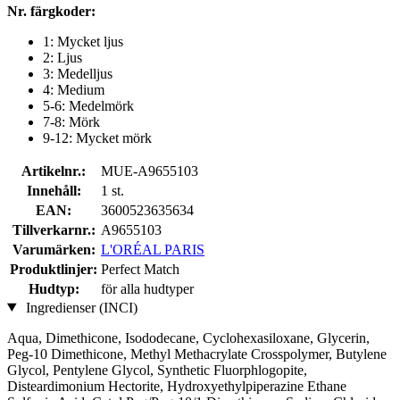
Nr. färgkoder:
1: Mycket ljus
2: Ljus
3: Medelljus
4: Medium
5-6: Medelmörk
7-8: Mörk
9-12: Mycket mörk
Artikelnr.:
MUE-A9655103
Innehåll:
1 st.
EAN:
3600523635634
Tillverkarnr.:
A9655103
Varumärken:
L'ORÉAL PARIS
Produktlinjer:
Perfect Match
Hudtyp:
för alla hudtyper
Ingredienser (INCI)
Aqua, Dimethicone, Isododecane, Cyclohexasiloxane, Glycerin,
Peg-10 Dimethicone, Methyl Methacrylate Crosspolymer, Butylene
Glycol, Pentylene Glycol, Synthetic Fluorphlogopite,
Disteardimonium Hectorite, Hydroxyethylpiperazine Ethane