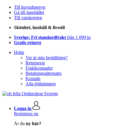
Till huvudmenyn
Gå till innehållet
Till varukorgen
Skönhet, hushåll & livsstil
Sverige: Fri standardfrakt
från 1 099 kr
Gratis returer
Hjälp
Var är min beställning?
Returnerar
Fraktkostnader
Betalningsalternativ
Kontakt
Alla hjälpämnen
Logga in
Registrera nu
Är du
ny här?