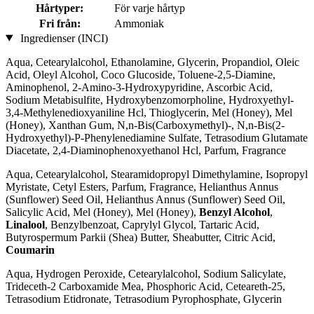
Hårtyper:
För varje hårtyp
Fri från:
Ammoniak
Ingredienser (INCI)
Aqua, Cetearylalcohol, Ethanolamine, Glycerin, Propandiol, Oleic
Acid, Oleyl Alcohol, Coco Glucoside, Toluene-2,5-Diamine,
Aminophenol, 2-Amino-3-Hydroxypyridine, Ascorbic Acid,
Sodium Metabisulfite, Hydroxybenzomorpholine, Hydroxyethyl-
3,4-Methylenedioxyaniline Hcl, Thioglycerin, Mel (Honey), Mel
(Honey), Xanthan Gum, N,n-Bis(Carboxymethyl)-, N,n-Bis(2-
Hydroxyethyl)-P-Phenylenediamine Sulfate, Tetrasodium Glutamate
Diacetate, 2,4-Diaminophenoxyethanol Hcl, Parfum, Fragrance
Aqua, Cetearylalcohol, Stearamidopropyl Dimethylamine, Isopropyl
Myristate, Cetyl Esters, Parfum, Fragrance, Helianthus Annus
(Sunflower) Seed Oil, Helianthus Annus (Sunflower) Seed Oil,
Salicylic Acid, Mel (Honey), Mel (Honey),
Benzyl Alcohol
,
Linalool
, Benzylbenzoat, Caprylyl Glycol, Tartaric Acid,
Butyrospermum Parkii (Shea) Butter, Sheabutter, Citric Acid,
Coumarin
Aqua, Hydrogen Peroxide, Cetearylalcohol, Sodium Salicylate,
Trideceth-2 Carboxamide Mea, Phosphoric Acid, Ceteareth-25,
Tetrasodium Etidronate, Tetrasodium Pyrophosphate, Glycerin