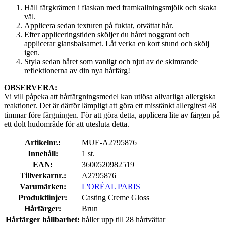
Häll färgkrämen i flaskan med framkallningsmjölk och skaka
väl.
Applicera sedan texturen på fuktat, otvättat hår.
Efter appliceringstiden sköljer du håret noggrant och
applicerar glansbalsamet. Låt verka en kort stund och skölj
igen.
Styla sedan håret som vanligt och njut av de skimrande
reflektionerna av din nya hårfärg!
OBSERVERA:
Vi vill påpeka att hårfärgningsmedel kan utlösa allvarliga allergiska
reaktioner. Det är därför lämpligt att göra ett misstänkt allergitest 48
timmar före färgningen. För att göra detta, applicera lite av färgen på
ett dolt hudområde för att utesluta detta.
Artikelnr.:
MUE-A2795876
Innehåll:
1 st.
EAN:
3600520982519
Tillverkarnr.:
A2795876
Varumärken:
L'ORÉAL PARIS
Produktlinjer:
Casting Creme Gloss
Hårfärger:
Brun
Hårfärger hållbarhet:
håller upp till 28 hårtvättar