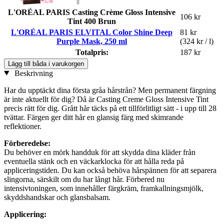
L'ORÉAL PARIS Casting Crème Gloss Intensive
106 kr
Tint 400 Brun
L'ORÉAL PARIS ELVITAL Color Shine Deep
81 kr
Purple Mask, 250 ml
(324 kr / l)
Totalpris:
187 kr
Lägg till båda i varukorgen
Beskrivning
Har du upptäckt dina första gråa hårstrån? Men permanent färgning
är inte aktuellt för dig? Då är Casting Creme Gloss Intensive Tint
precis rätt för dig. Grått hår täcks på ett tillförlitligt sätt - i upp till 28
tvättar. Färgen ger ditt hår en glansig färg med skimrande
reflektioner.
Förberedelse:
Du behöver en mörk handduk för att skydda dina kläder från
eventuella stänk och en väckarklocka för att hålla reda på
appliceringstiden. Du kan också behöva hårspännen för att separera
slingorna, särskilt om du har långt hår. Förbered nu
intensivtoningen, som innehåller färgkräm, framkallningsmjölk,
skyddshandskar och glansbalsam.
Applicering: