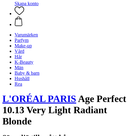
Skapa konto
Varumärken
Parfym
Make-up
Vård
Hår
K-Beauty
Män
Baby & barn
Hushåll
Rea
L'ORÉAL PARIS
Age Perfect
10.13 Very Light Radiant
Blonde