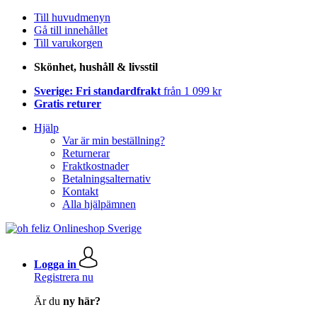
Till huvudmenyn
Gå till innehållet
Till varukorgen
Skönhet, hushåll & livsstil
Sverige: Fri standardfrakt
från 1 099 kr
Gratis returer
Hjälp
Var är min beställning?
Returnerar
Fraktkostnader
Betalningsalternativ
Kontakt
Alla hjälpämnen
Logga in
Registrera nu
Är du
ny här?