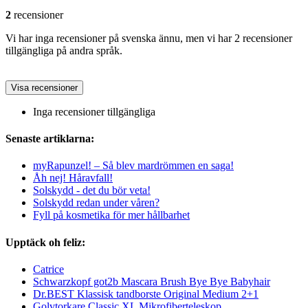
2
recensioner
Vi har inga recensioner på svenska ännu, men vi har 2 recensioner
tillgängliga på andra språk.
Visa recensioner
Inga recensioner tillgängliga
Senaste artiklarna:
myRapunzel! – Så blev mardrömmen en saga!
Åh nej! Håravfall!
Solskydd - det du bör veta!
Solskydd redan under våren?
Fyll på kosmetika för mer hållbarhet
Upptäck oh feliz:
Catrice
Schwarzkopf got2b Mascara Brush Bye Bye Babyhair
Dr.BEST Klassisk tandborste Original Medium 2+1
Golvtorkare Classic XL Mikrofiberteleskop