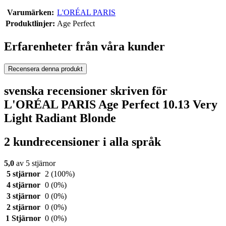
Varumärken:
L'ORÉAL PARIS
Produktlinjer:
Age Perfect
Erfarenheter från våra kunder
Recensera denna produkt
svenska recensioner skriven för
L'ORÉAL PARIS Age Perfect 10.13 Very
Light Radiant Blonde
2 kundrecensioner i alla språk
5,0
av 5 stjärnor
5 stjärnor
2
(100%)
4 stjärnor
0
(0%)
3 stjärnor
0
(0%)
2 stjärnor
0
(0%)
1 Stjärnor
0
(0%)