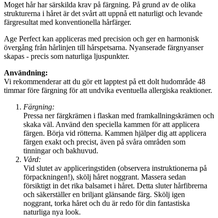
Moget hår har särskilda krav på färgning. På grund av de olika
strukturerna i håret är det svårt att uppnå ett naturligt och levande
färgresultat med konventionella hårfärger.
Age Perfect kan appliceras med precision och ger en harmonisk
övergång från hårlinjen till hårspetsarna. Nyanserade färgnyanser
skapas - precis som naturliga ljuspunkter.
Användning:
Vi rekommenderar att du gör ett lapptest på ett dolt hudområde 48
timmar före färgning för att undvika eventuella allergiska reaktioner.
Färgning:
Pressa ner färgkrämen i flaskan med framkallningskrämen och
skaka väl. Använd den speciella kammen för att applicera
färgen. Börja vid rötterna. Kammen hjälper dig att applicera
färgen exakt och precist, även på svåra områden som
tinningar och bakhuvud.
Vård:
Vid slutet av appliceringstiden (observera instruktionerna på
förpackningen!), skölj håret noggrant. Massera sedan
försiktigt in det rika balsamet i håret. Detta sluter hårfibrerna
och säkerställer en briljant glänsande färg. Skölj igen
noggrant, torka håret och du är redo för din fantastiska
naturliga nya look.