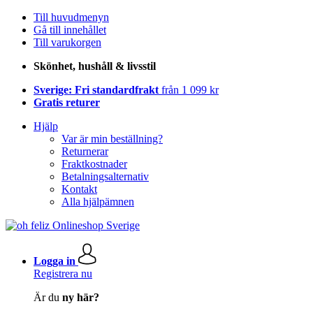
Till huvudmenyn
Gå till innehållet
Till varukorgen
Skönhet, hushåll & livsstil
Sverige: Fri standardfrakt
från 1 099 kr
Gratis returer
Hjälp
Var är min beställning?
Returnerar
Fraktkostnader
Betalningsalternativ
Kontakt
Alla hjälpämnen
Logga in
Registrera nu
Är du
ny här?