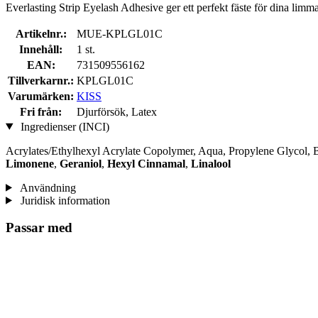
Everlasting Strip Eyelash Adhesive ger ett perfekt fäste för dina limma
Artikelnr.:
MUE-KPLGL01C
Innehåll:
1 st.
EAN:
731509556162
Tillverkarnr.:
KPLGL01C
Varumärken:
KISS
Fri från:
Djurförsök, Latex
Ingredienser (INCI)
Acrylates/Ethylhexyl Acrylate Copolymer, Aqua, Propylene Glycol, 
Limonene
,
Geraniol
,
Hexyl Cinnamal
,
Linalool
Användning
Juridisk information
Passar med