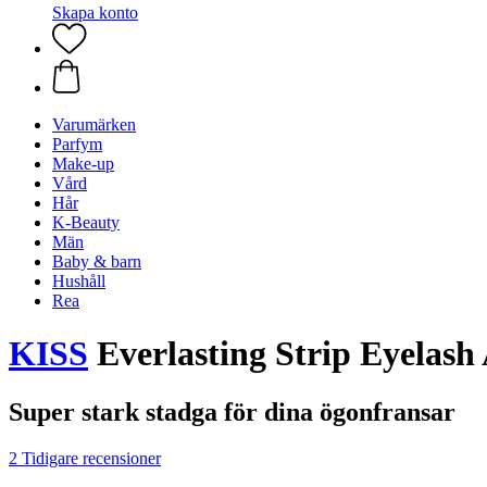
Skapa konto
Varumärken
Parfym
Make-up
Vård
Hår
K-Beauty
Män
Baby & barn
Hushåll
Rea
KISS
Everlasting Strip Eyelash 
Super stark stadga för dina ögonfransar
2 Tidigare recensioner