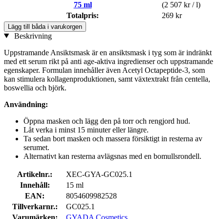
75 ml
(2 507 kr / l)
Totalpris:
269 kr
Lägg till båda i varukorgen
Beskrivning
Uppstramande Ansiktsmask är en ansiktsmask i tyg som är indränkt
med ett serum rikt på anti age-aktiva ingredienser och uppstramande
egenskaper. Formulan innehåller även Acetyl Octapeptide-3, som
kan stimulera kollagenproduktionen, samt växtextrakt från centella,
boswellia och björk.
Användning:
Öppna masken och lägg den på torr och rengjord hud.
Låt verka i minst 15 minuter eller längre.
Ta sedan bort masken och massera försiktigt in resterna av
serumet.
Alternativt kan resterna avlägsnas med en bomullsrondell.
Artikelnr.:
XEC-GYA-GC025.1
Innehåll:
15 ml
EAN:
8054609982528
Tillverkarnr.:
GC025.1
Varumärken:
GYADA Cosmetics