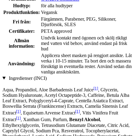
Hudtyp:
för alla hudtyper
Produktfunktion:
Vegansk
Färgämnen, Parabener, PEG, Silikoner,
Fri från:
Djurförsök, SLES
Certifikater:
PETA approved
Undvik kontakt med ögonen och skölj rikligt
Allmän
med vatten vid behov, använd endast på frisk
information:
hud
Applicera sheet masken på rengjort ansikte. Låt
verka i 10-15 minuter. Ta bort den och massera
Användning:
försiktigt in eventuella rester. Använd sedan din
vanliga ansiktskräm.
Ingredienser (INCI)
[1]
Aqua, Propandiol, Aloe Barbadensis Leaf Juice
, Glycerin,
Sodium Hyaluronate, Acetyl Octapeptide-3, Caffeine, Betula Alba
Leaf Extract, Polyglyceryl-4-Caprate, Centella Asiatica Extract,
Boswellia Serrata (Frankincense) Extracts, Camelia Sinensis Leaf
[1]
[1]
Extract
, Equisetum Arvense Extract
, Vitis Vinifera Fruit
[1]
Extract
, Xanthan Gum, Parfum,
Benzyl Alcohol
,
Ethylhexylglycerin, Tetrasodium Glutamate Diacetate, Citric Acid,
Caprylyl Glycol, Sodium Pca, Resveratrol, Tocopherylacetat,