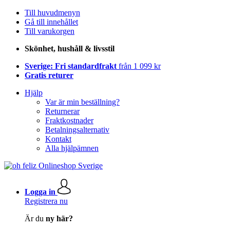
Till huvudmenyn
Gå till innehållet
Till varukorgen
Skönhet, hushåll & livsstil
Sverige: Fri standardfrakt
från 1 099 kr
Gratis returer
Hjälp
Var är min beställning?
Returnerar
Fraktkostnader
Betalningsalternativ
Kontakt
Alla hjälpämnen
Logga in
Registrera nu
Är du
ny här?