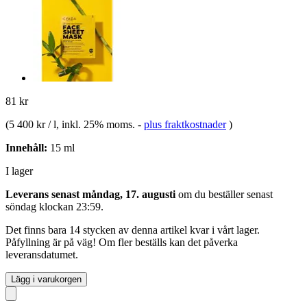
81 kr
(
5 400 kr / l
, inkl. 25% moms.
-
plus fraktkostnader
)
Innehåll:
15 ml
I lager
Leverans senast måndag, 17. augusti
om du beställer senast
söndag klockan 23:59
.
Det finns bara 14 stycken av denna artikel kvar i vårt lager.
Påfyllning är på väg! Om fler beställs kan det påverka
leveransdatumet.
Lägg i varukorgen