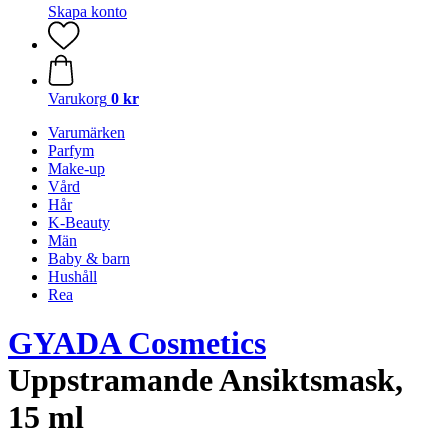
Skapa konto
Varukorg
0 kr
Varumärken
Parfym
Make-up
Vård
Hår
K-Beauty
Män
Baby & barn
Hushåll
Rea
GYADA Cosmetics
Uppstramande Ansiktsmask,
15 ml